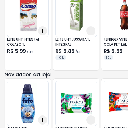
Add
Add
+
3
+
5
+
10
+
3
+
5
+
10
LEITE UHT INTEGRAL
LEITE UHT JUSSARA 1L
REFRIGERANT
COLASO 1L
INTEGRAL
COLA PET 1.5L
R$ 5,99
R$ 5,89
R$ 9,59
/
un
/
un
1.0 lt
1.5L
Novidades da loja
Add
Add
+
3
+
5
+
10
+
3
+
5
+
10