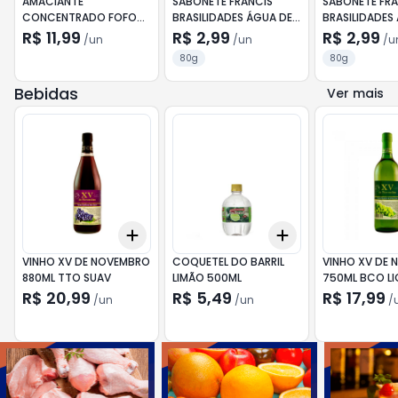
AMACIANTE
SABONETE FRANCIS
SABONETE FRA
CONCENTRADO FOFO
BRASILIDADES ÁGUA DE
BRASILIDADES
AZUL TUDÃO 500ML
COCO 80G
80G
R$ 11,99
R$ 2,99
R$ 2,99
/
un
/
un
/
u
80g
80g
Bebidas
Ver mais
Add
Add
+
3
+
5
+
10
+
3
+
5
+
10
VINHO XV DE NOVEMBRO
COQUETEL DO BARRIL
VINHO XV DE
880ML TTO SUAV
LIMÃO 500ML
750ML BCO L
R$ 20,99
R$ 5,49
R$ 17,99
/
un
/
un
/