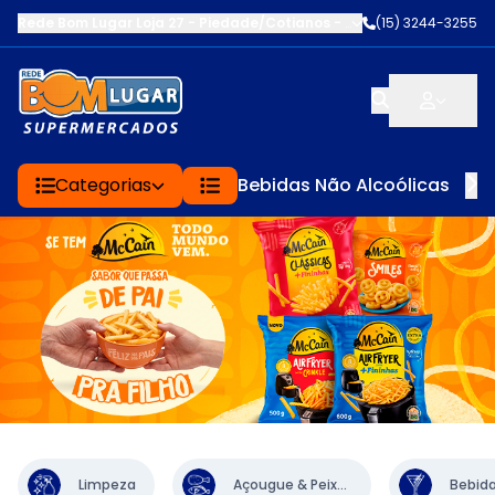
Rede Bom Lugar Loja 27 - Piedade/Cotianos
-
R.CAPITÃO MORAES
(15) 3244-3255
,
Categorias
Bebidas Não Alcoólicas
Limpeza
Açougue & Peixaria