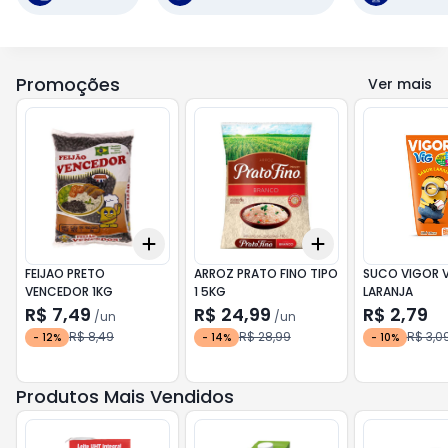
Promoções
Ver mais
Add
Add
+
3
+
5
+
10
+
3
+
5
+
10
FEIJAO PRETO
ARROZ PRATO FINO TIPO
SUCO VIGOR V
VENCEDOR 1KG
1 5KG
LARANJA
R$ 7,49
R$ 24,99
R$ 2,79
/
un
/
un
R$ 8,49
R$ 28,99
R$ 3,0
-
12
%
-
14
%
-
10
%
Produtos Mais Vendidos