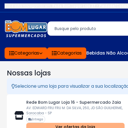
Você está navegando em:
Rede Bom Lugar Loja 27 - Piedade/Cotia
Categorias
Categorias
Bebidas Não Alco
Nossas lojas
Selecione uma loja para visualizar a sua localizaç
Rede Bom Lugar Loja 16 - Supermercado Zaia
AV. EDWARD FRU FRU M. DA SILVA, 250, JD SÃO GUILHERME,
Sorocaba - SP
Entrega
Ver ofertas da loja