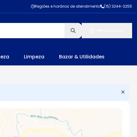
Regiões e horários de atendimento
(15) 3244-3255
Minha conta
leza
Limpeza
Bazar & Utilidades