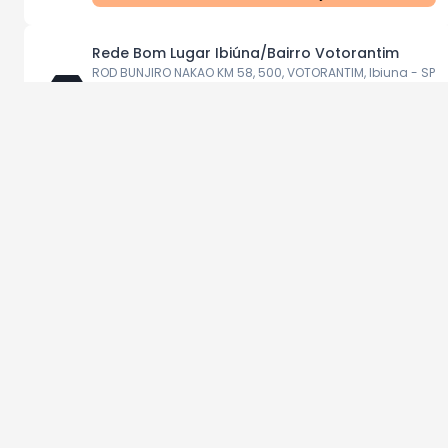
Rede Bom Lugar Ibiúna/Bairro Votorantim
ROD BUNJIRO NAKAO KM 58, 500, VOTORANTIM, Ibiuna - SP
Entrega
Retirada na loja
Ver ofertas da loja