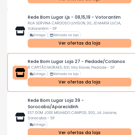
Rede Bom Lugar Ljs - 08,15,19 - Votorantim
RUA SERVINA CARDOSO LUVISON, 30, JD MARIA LUCIA,
Votorantim - SP
Entrega
Retirada na loja
Ver ofertas da loja
Rede Bom Lugar Loja 27 - Piedade/Cotianos
R.CAPITÃO MORAES, 631, Vila Xavier, Piedade - SP
Entrega
Retirada na loja
Ver ofertas da loja
Rede Bom Lugar Loja 39 -
Sorocaba/Aparecidinh
EST DOM JOSE MELHADO CAMPOS, 300, Jd Josane,
Sorocaba - SP
Entrega
Ver ofertas da loja