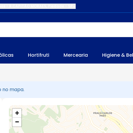
nos
-
R.CAPITÃO MORAES
,
Piedade
-
SP
ólicas
Hortifruti
Mercearia
Higiene & Be
ão no mapa.
+
−