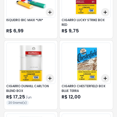
Add
Add
+
3
+
5
+
10
+
3
ISQUEIRO BIC MAXI *UN*
CIGARRO LUCKY STRIKE BOX
RED
R$ 6,99
R$ 9,75
Add
Add
+
3
+
5
+
10
+
3
CIGARRO DUNHILL CARLTON
CIGARRO CHESTERFIELD BOX
BLEND BOX
BLUE TERRA
R$ 17,25
R$ 12,00
/
un
20 Grama(s)