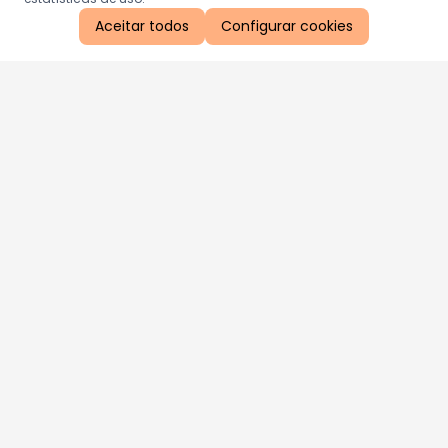
Aceitar todos
Configurar cookies
Aproveite as nossas promoções!
Cadastre seu e-mail e receba ofertas exclusivas.
QUERO RECEBER