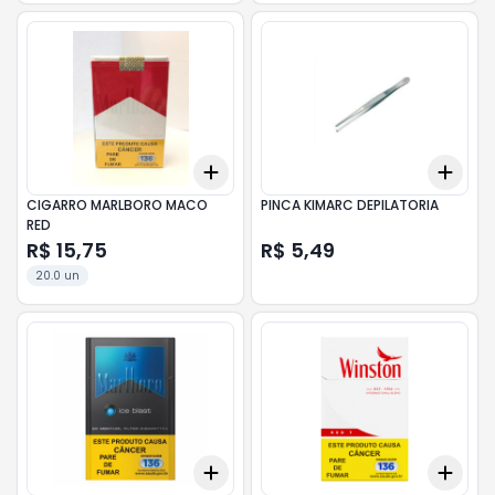
Add
Add
+
3
+
5
+
10
+
3
CIGARRO MARLBORO MACO
PINCA KIMARC DEPILATORIA
RED
R$ 15,75
R$ 5,49
20.0 un
Add
Add
+
3
+
5
+
10
+
3