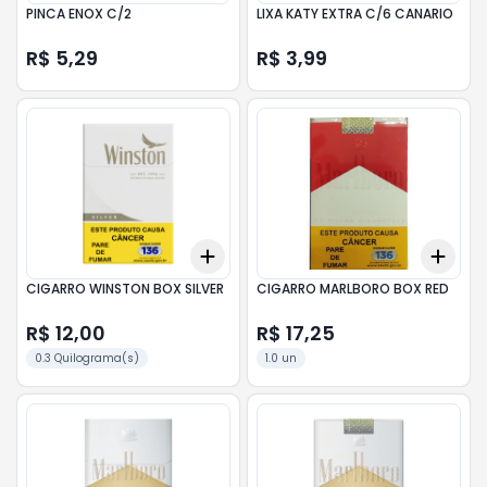
PINCA ENOX C/2
LIXA KATY EXTRA C/6 CANARIO
R$ 5,29
R$ 3,99
Add
Add
+
3
+
5
+
10
+
3
CIGARRO WINSTON BOX SILVER
CIGARRO MARLBORO BOX RED
R$ 12,00
R$ 17,25
0.3 Quilograma(s)
1.0 un