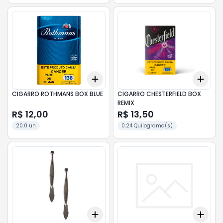
Add
Add
+
3
+
5
+
10
+
3
CIGARRO ROTHMANS BOX BLUE
CIGARRO CHESTERFIELD BOX
REMIX
R$ 12,00
R$ 13,50
20.0 un
0.24 Quilograma(s)
Add
Add
+
3
+
5
+
10
+
3