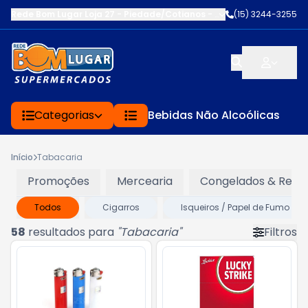
Rede Bom Lugar Loja 27 - Piedade/Cotianos
-
R.CAPITÃO MORAES
(15) 3244-3255
,
Categorias
Bebidas Não Alcoólicas
Início
Tabacaria
Promoções
Mercearia
Congelados & Refri
Todos
Cigarros
Isqueiros / Papel de Fumo / Ci
58
resultados para
"
Tabacaria
"
Filtros