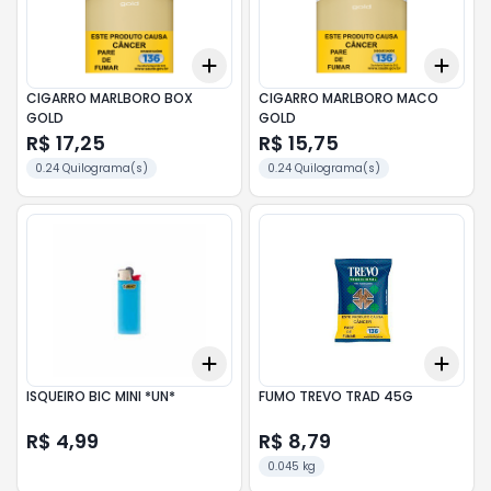
Add
Add
+
3
+
5
+
10
+
3
CIGARRO MARLBORO BOX
CIGARRO MARLBORO MACO
GOLD
GOLD
R$ 17,25
R$ 15,75
0.24 Quilograma(s)
0.24 Quilograma(s)
Add
Add
+
3
+
5
+
10
+
3
ISQUEIRO BIC MINI *UN*
FUMO TREVO TRAD 45G
R$ 4,99
R$ 8,79
0.045 kg