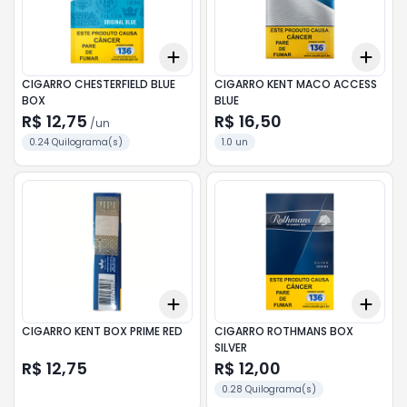
Add
Add
+
3
+
5
+
10
+
3
CIGARRO CHESTERFIELD BLUE
CIGARRO KENT MACO ACCESS
BOX
BLUE
R$ 12,75
R$ 16,50
/
un
0.24 Quilograma(s)
1.0 un
Add
Add
+
3
+
5
+
10
+
3
CIGARRO KENT BOX PRIME RED
CIGARRO ROTHMANS BOX
SILVER
R$ 12,75
R$ 12,00
0.28 Quilograma(s)