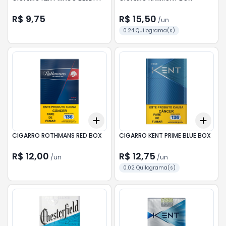
R$ 9,75
R$ 15,50
/
un
0.24 Quilograma(s)
Add
Add
+
3
+
5
+
10
+
3
CIGARRO ROTHMANS RED BOX
CIGARRO KENT PRIME BLUE BOX
R$ 12,00
R$ 12,75
/
un
/
un
0.02 Quilograma(s)