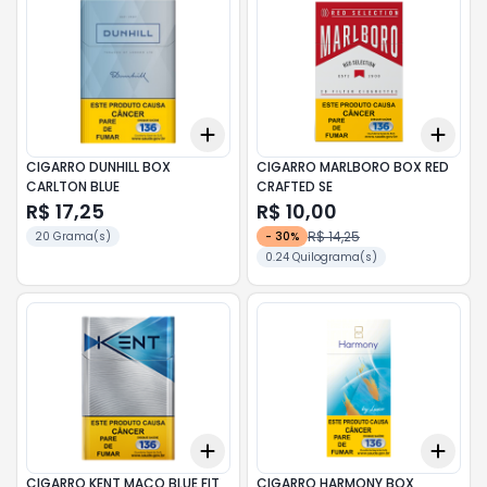
Add
Add
+
3
+
5
+
10
+
3
CIGARRO DUNHILL BOX
CIGARRO MARLBORO BOX RED
CARLTON BLUE
CRAFTED SE
R$ 17,25
R$ 10,00
R$ 14,25
20 Grama(s)
-
30
%
0.24 Quilograma(s)
Add
Add
+
3
+
5
+
10
+
3
CIGARRO KENT MACO BLUE FIT
CIGARRO HARMONY BOX