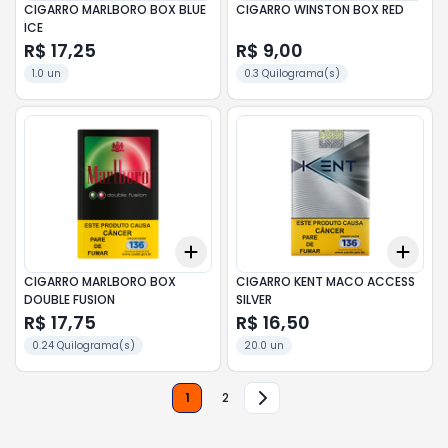
CIGARRO MARLBORO BOX BLUE
CIGARRO WINSTON BOX RED
ICE
R$ 17,25
R$ 9,00
1.0 un
0.3 Quilograma(s)
Add
Add
+
3
+
5
+
10
+
3
CIGARRO MARLBORO BOX
CIGARRO KENT MACO ACCESS
DOUBLE FUSION
SILVER
R$ 17,75
R$ 16,50
0.24 Quilograma(s)
20.0 un
1
2