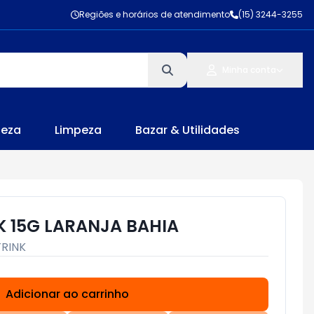
Regiões e horários de atendimento
(15) 3244-3255
Minha conta
leza
Limpeza
Bazar & Utilidades
K 15G LARANJA BAHIA
TRINK
Adicionar ao carrinho
Subtotal:
R$ 0,00