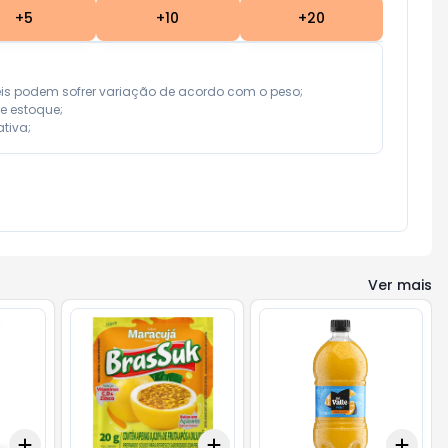
+
5
+
10
+
20
eis podem sofrer variação de acordo com o peso;

e estoque;

tiva;
Ver mais
Add
Add
Add
+
3
+
5
+
10
+
3
+
5
+
10
+
3