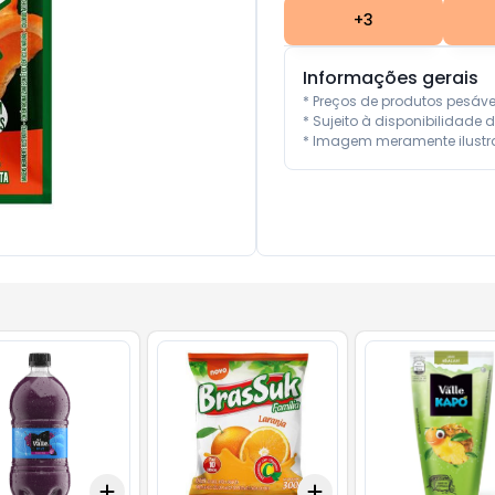
+
3
Informações gerais
* Preços de produtos pesáv
* Sujeito à disponibilidade d
* Imagem meramente ilustra
Add
Add
10
+
3
+
5
+
10
+
3
+
5
+
10