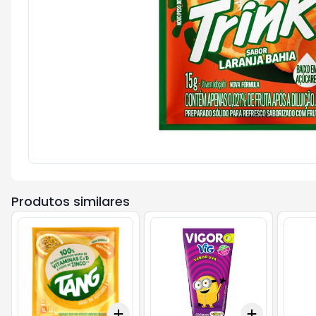
Produtos similares
Add
Add
+
3
+
5
+
10
+
3
+
5
+