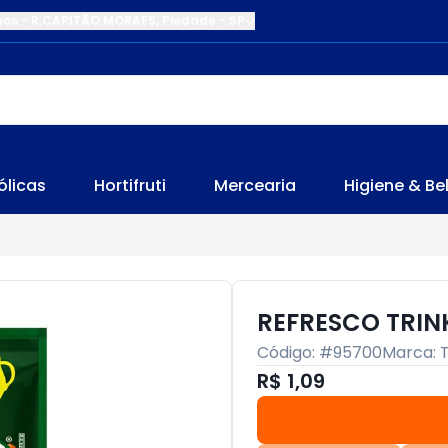
nos
-
R.CAPITÃO MORAES
,
Piedade
-
SP
ólicas
Hortifruti
Mercearia
Higiene & Be
REFRESCO TRIN
Código: #
95700
Marca:
R$ 1,09