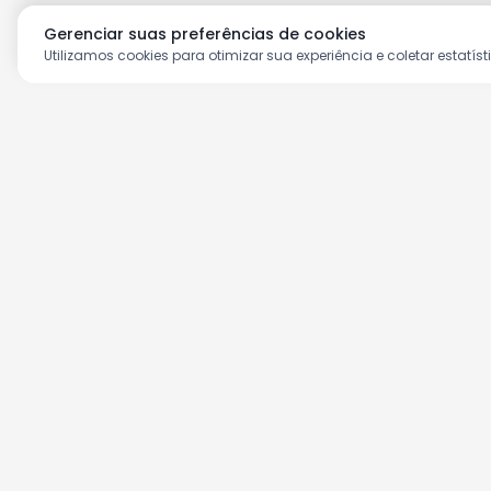
Gerenciar suas preferências de cookies
Utilizamos cookies para otimizar sua experiência e coletar estatíst
Aproveite as nossas prom
Cadastre seu e-mail e receba ofertas ex