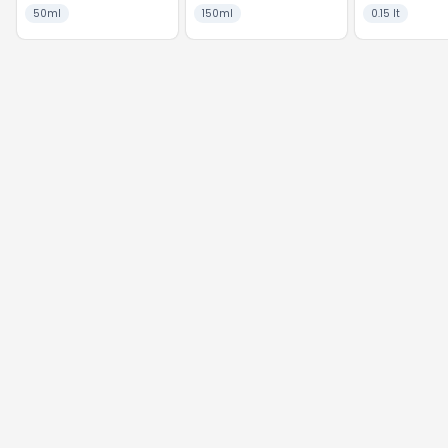
150ML
50ml
150ml
0.15 lt