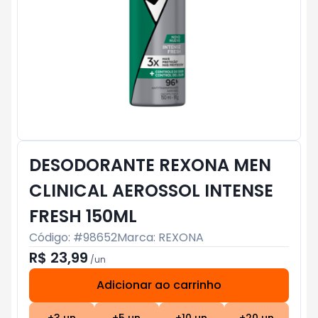
DESODORANTE REXONA MEN
CLINICAL AEROSSOL INTENSE
FRESH 150ML
Código: #
98652
Marca:
REXONA
R$ 23,99
/
un
Adicionar ao carrinho
Subtotal:
R$ 0