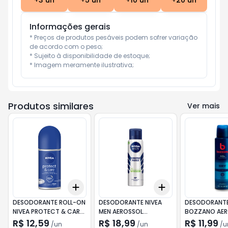
+
3
un
+
5
un
+
10
un
+
20
un
Informações gerais
* Preços de produtos pesáveis podem sofrer variação 
de acordo com o peso;

* Sujeito à disponibilidade de estoque;

* Imagem meramente ilustrativa;
Produtos similares
Ver mais
Add
Add
+
3
+
5
+
10
+
3
+
5
+
10
DESODORANTE ROLL-ON
DESODORANTE NIVEA
DESODORANT
NIVEA PROTECT & CARE
MEN AEROSSOL
BOZZANO AER
50ML
SENSITIVE PROTECT
DRY 150ML
R$ 12,59
R$ 18,99
R$ 11,99
/
un
/
un
/
u