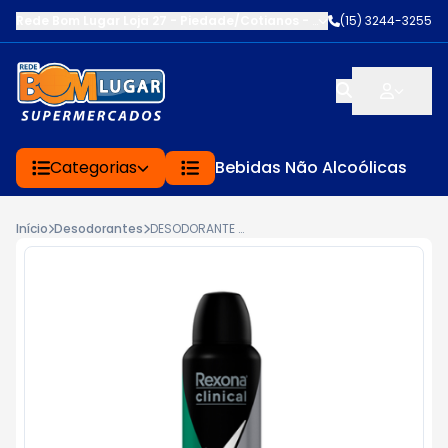
Rede Bom Lugar Loja 27 - Piedade/Cotianos
-
R.CAPITÃO MORAES
(15) 3244-3255
,
Categorias
Bebidas Não Alcoólicas
Início
Desodorantes
DESODORANTE REXONA MEN CLINICAL AEROSSOL INTENSE FRESH 150ML