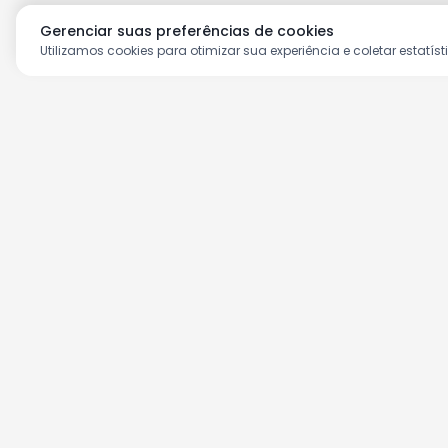
Gerenciar suas preferências de cookies
Utilizamos cookies para otimizar sua experiência e coletar estatíst
Aproveite as nossas prom
Cadastre seu e-mail e receba ofertas ex