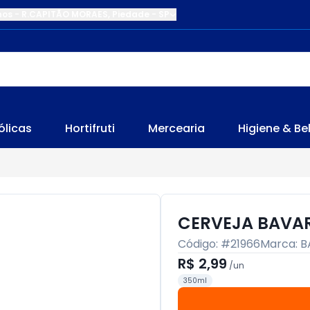
nos
-
R.CAPITÃO MORAES
,
Piedade
-
SP
ólicas
Hortifruti
Mercearia
Higiene & Be
CERVEJA BAVAR
Código: #
21966
Marca:
B
R$ 2,99
/
un
350ml