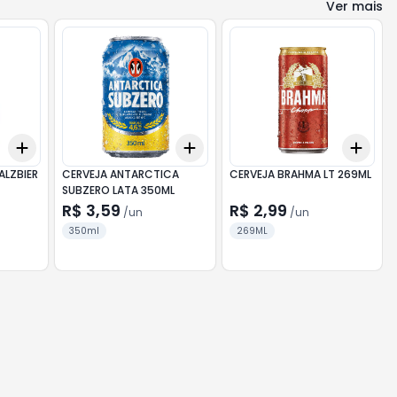
Ver mais
Add
Add
Add
+
3
+
5
+
10
+
3
+
5
+
10
+
3
ALZBIER
CERVEJA ANTARCTICA
CERVEJA BRAHMA LT 269ML
SUBZERO LATA 350ML
R$ 3,59
R$ 2,99
/
un
/
un
350ml
269ML