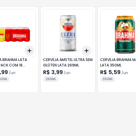
Add
Add
10
+
3
+
5
+
10
+
3
+
5
+
10
A BRAHMA LATA
CERVEJA AMSTEL ULTRA SEM
CERVEJA BRAHMA M
PACK COM 18
GLÚTEN LATA 269ML
LATA 350ML
ES
,99
R$ 3,99
R$ 5,59
/
un
/
un
/
un
50ML
269ML
350ML