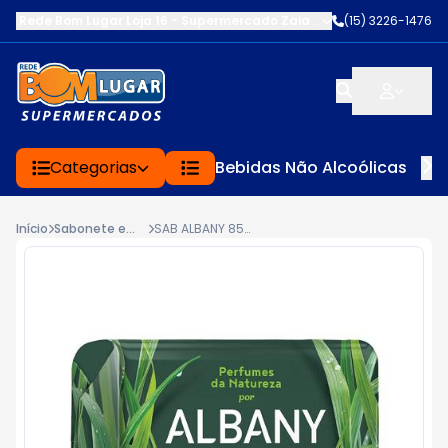
Rede Bom Lugar Loja 16 - Supermercado Zaia
-
AV. EDWARD FRU FR
(15) 3226-1476
Categorias
Bebidas Não Alcoólicas
Início
Sabonete em Barra
SAB ALBANY 85G PERF CAPIM LIMAO