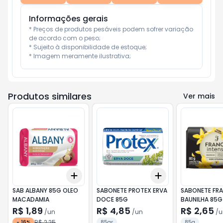
Informações gerais
* Preços de produtos pesáveis podem sofrer variação 
de acordo com o peso;

* Sujeito à disponibilidade de estoque;

* Imagem meramente ilustrativa;
Produtos similares
Ver mais
Add
Add
+
3
+
5
+
10
+
3
+
5
+
10
SAB ALBANY 85G OLEO
SABONETE PROTEX ERVA
SABONETE FRA
MACADAMIA
DOCE 85G
BAUNILHA 85G
R$ 1,89
R$ 4,85
R$ 2,65
/
un
/
un
/
u
R$ 2,25
-
16
%
85gr
85g