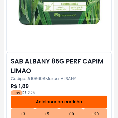
SAB ALBANY 85G PERF CAPIM
LIMAO
Código: #
108608
Marca:
ALBANY
R$ 1,89
R$ 2,25
-
16
%
Adicionar ao carrinho
Subtotal:
R$ 0
+
3
+
5
+
10
+
20