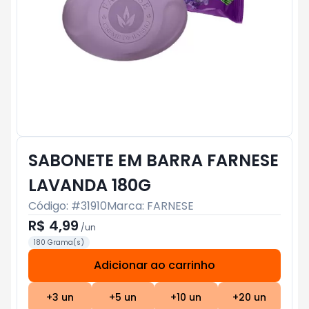
SABONETE EM BARRA FARNESE
LAVANDA 180G
Código: #
31910
Marca:
FARNESE
R$ 4,99
/
un
180 Grama(s)
Adicionar ao carrinho
Subtotal:
R$ 0
+
3
un
+
5
un
+
10
un
+
20
un