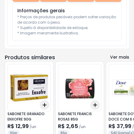
Informações gerais
* Preços de produtos pesáveis podem sofrer variação 
de acordo com o peso;

* Sujeito à disponibilidade de estoque;

* Imagem meramente ilustrativa;
Produtos similares
Ver mais
Add
Add
+
3
+
5
+
10
+
3
+
5
+
10
SABONETE GRANADO
SABONETE FRANCIS
SABONETE DO
ENXOFRE 90G
ROSAS 85G
DOCE COM 6 
DE 90G CADA 
R$ 12,99
R$ 2,65
R$ 37,99
/
un
/
un
/
90gr
85g
540 Grama(s)