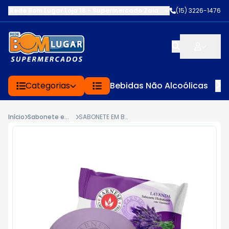
Rede Bom Lugar Loja 16 - Supermercado Zaia
-
AV. EDWARD FRU FR
(15) 3226-1476
Categorias
Bebidas Não Alcoólicas
Início
Sabonete em Barra
SABONETE EM BARRA FARNESE LAVANDA 180G