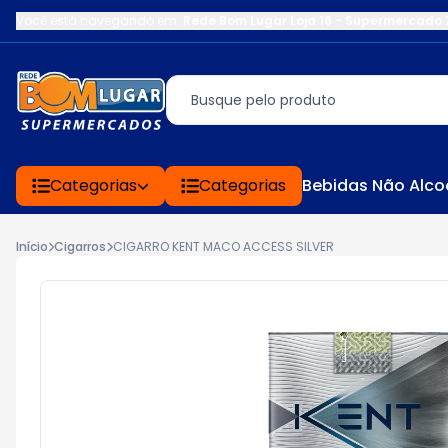
Você está navegando em:
Rede Bom Lugar Loja 16 - Supermercado 
Categorias
Categorias
Bebidas Não Alco
Início
Cigarros
CIGARRO KENT MACO ACCESS SILVER