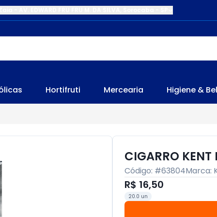
Zaia
-
AV. EDWARD FRU FRU M. DA SILVA
,
Sorocaba
-
SP
ólicas
Hortifruti
Mercearia
Higiene & Be
CIGARRO KENT 
Código: #
63804
Marca:
R$ 16,50
20.0 un