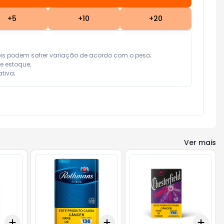
+
5
+
10
+
20
eis podem sofrer variação de acordo com o peso;

e estoque;

tiva;
Ver mais
Add
Add
Add
+
3
+
5
+
10
+
3
+
5
+
10
+
3