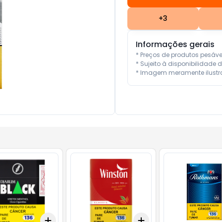
+
3
Informações gerais
* Preços de produtos pesáv
* Sujeito à disponibilidade d
* Imagem meramente ilustra
Add
Add
10
+
3
+
5
+
10
+
3
+
5
+
10