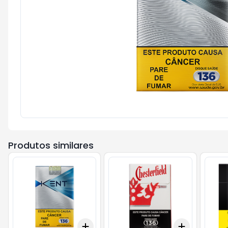
Produtos similares
Add
Add
+
3
+
5
+
10
+
3
+
5
+