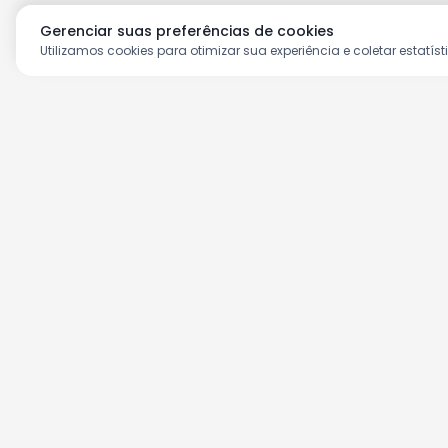
Gerenciar suas preferências de cookies
Utilizamos cookies para otimizar sua experiência e coletar estatíst
Aproveite as nossas prom
Cadastre seu e-mail e receba ofertas ex