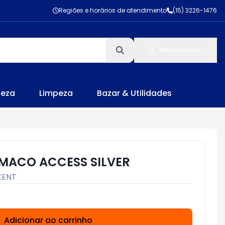
Regiões e horários de atendimento
(15) 3226-1476
Minha conta
leza
Limpeza
Bazar & Utilidades
MACO ACCESS SILVER
KENT
Adicionar ao carrinho
Subtotal:
R$ 0,00