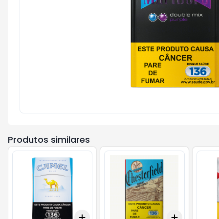
Produtos similares
Add
Add
+
3
+
5
+
10
+
3
+
5
+