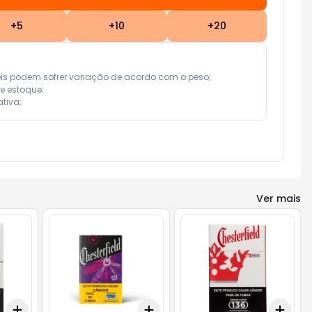
+
5
+
10
+
20
eis podem sofrer variação de acordo com o peso;

e estoque;

tiva;
Ver mais
Add
Add
Add
+
3
+
5
+
10
+
3
+
5
+
10
+
3