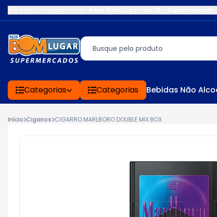
Você está navegando em:
Rede Bom Lugar Loja 16 - Supermercado 
Categorias
Categorias
Bebidas Não Alco
Início
Cigarros
CIGARRO MARLBORO DOUBLE MIX BOX