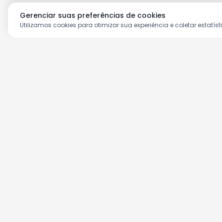
Gerenciar suas preferências de cookies
Utilizamos cookies para otimizar sua experiência e coletar estatíst
Aproveite as nossas prom
Cadastre seu e-mail e receba ofertas ex