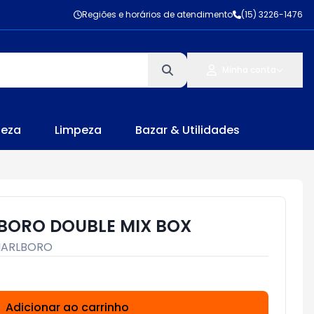
Regiões e horários de atendimento
(15) 3226-1476
Minha conta
leza
Limpeza
Bazar & Utilidades
BORO DOUBLE MIX BOX
ARLBORO
Adicionar ao carrinho
Subtotal:
R$ 0,00