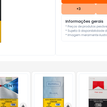
+
3
Informações gerais
* Preços de produtos pesáv
* Sujeito à disponibilidade d
* Imagem meramente ilustra
Add
Add
10
+
3
+
5
+
10
+
3
+
5
+
10