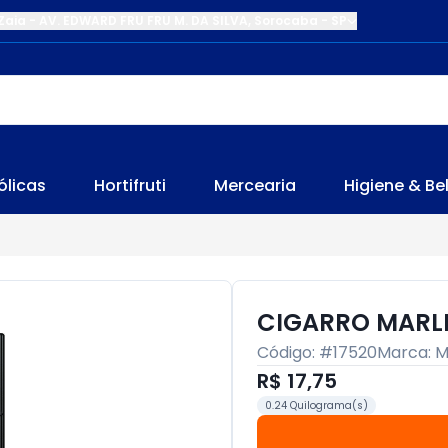
Zaia
-
AV. EDWARD FRU FRU M. DA SILVA
,
Sorocaba
-
SP
ólicas
Hortifruti
Mercearia
Higiene & Be
CIGARRO MARL
Código: #
17520
Marca:
M
R$ 17,75
0.24 Quilograma(s)