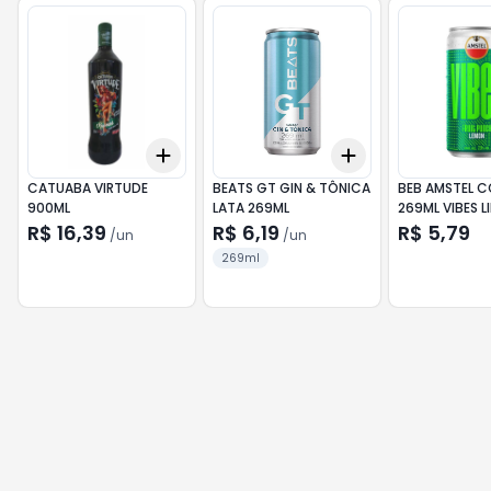
Add
Add
+
3
+
5
+
10
+
3
+
5
+
10
CATUABA VIRTUDE
BEATS GT GIN & TÔNICA
BEB AMSTEL C
900ML
LATA 269ML
269ML VIBES 
R$ 16,39
R$ 6,19
R$ 5,79
/
un
/
un
269ml