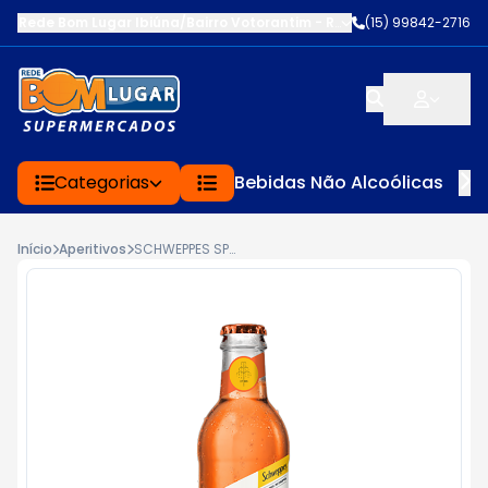
Rede Bom Lugar Ibiúna/Bairro Votorantim
-
ROD BUNJIRO NAKAO K
(15) 99842-2716
Categorias
Bebidas Não Alcoólicas
Início
Aperitivos
SCHWEPPES SPRITZ LONG NECK 250ML