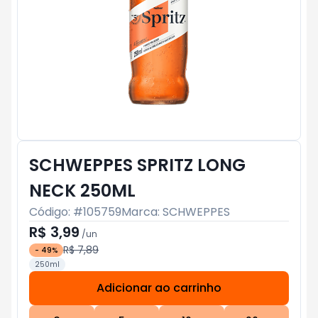
SCHWEPPES SPRITZ LONG
NECK 250ML
Código: #
105759
Marca:
SCHWEPPES
R$ 3,99
/
un
R$ 7,89
-
49
%
250ml
Adicionar ao carrinho
Subtotal:
R$ 0