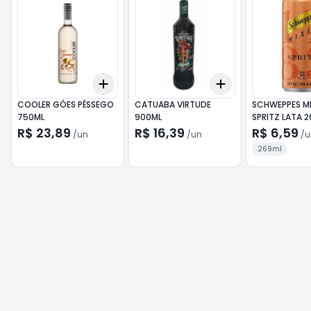
Add
Add
+
3
+
5
+
10
+
3
+
5
+
10
COOLER GÓES PÊSSEGO
CATUABA VIRTUDE
SCHWEPPES M
750ML
900ML
SPRITZ LATA 
R$ 23,89
R$ 16,39
R$ 6,59
/
un
/
un
/
u
269ml