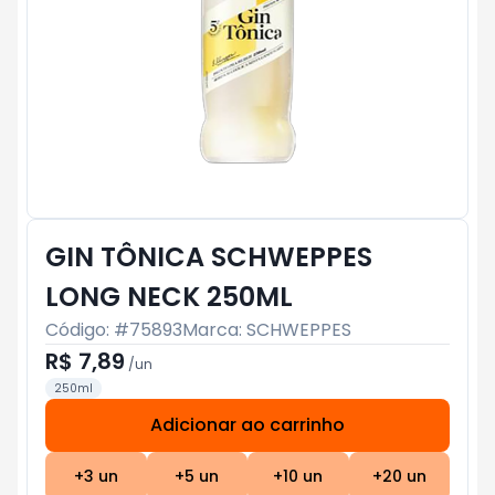
GIN TÔNICA SCHWEPPES
LONG NECK 250ML
Código: #
75893
Marca:
SCHWEPPES
R$ 7,89
/
un
250ml
Adicionar ao carrinho
Subtotal:
R$ 0
+
3
un
+
5
un
+
10
un
+
20
un