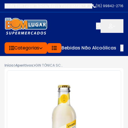
Rede Bom Lugar Ibiúna/Bairro Votorantim
-
ROD BUNJIRO NAKAO K
(15) 99842-2716
Categorias
Bebidas Não Alcoólicas
Início
Aperitivos
GIN TÔNICA SCHWEPPES LONG NECK 250ML