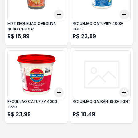
Add
Add
+
3
+
5
+
10
+
3
MIST REQUEIJAO CAROLINA
REQUEIJAO CATUPIRY 400G
400G CHEDDA
LIGHT
R$ 16,99
R$ 23,99
Add
Add
+
3
+
5
+
10
+
3
REQUEIJAO CATUPIRY 400G
REQUEIJAO GALBANI 190G LIGHT
TRAD
R$ 23,99
R$ 10,49