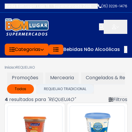
Rede Bom Lugar Loja 16 - Supermercado Zaia
-
AV. EDWARD FRU FR
(15) 3226-1476
Categorias
Bebidas Não Alcoólicas
Início
REQUEIJAO
Promoções
Mercearia
Congelados & Refri
Todos
REQUEIJAO TRADICIONAL
4
resultados para
"
REQUEIJAO
"
Filtros