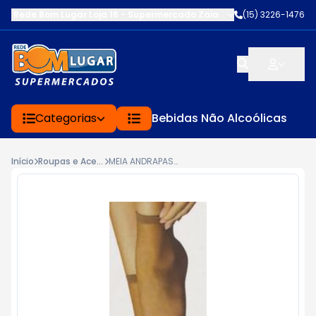
Rede Bom Lugar Loja 16 - Supermercado Zaia
-
AV. EDWARD FRU FR
(15) 3226-1476
Categorias
Bebidas Não Alcoólicas
Início
Roupas e Acessórios
MEIA ANDRAPASSO CANO BAIXO COL