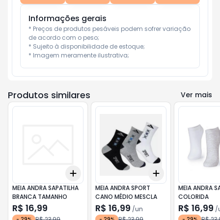
Informações gerais
* Preços de produtos pesáveis podem sofrer variação 
de acordo com o peso;

* Sujeito à disponibilidade de estoque;

* Imagem meramente ilustrativa;
Produtos similares
Ver mais
Add
Add
+
3
+
5
+
10
+
3
+
5
+
10
MEIA ANDRA SAPATILHA
MEIA ANDRA SPORT
MEIA ANDRA S
BRANCA TAMANHO
CANO MÉDIO MESCLA
COLORIDA
R$ 16,99
R$ 16,99
R$ 16,99
/
un
/
R$ 23,99
R$ 23,99
R$ 23,
-
29
%
-
29
%
-
29
%