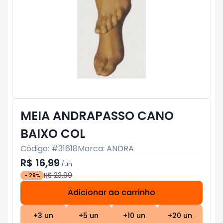
MEIA ANDRAPASSO CANO
BAIXO COL
Código: #
31618
Marca:
ANDRA
R$ 16,99
/
un
R$ 23,99
-
29
%
Adicionar ao carrinho
Subtotal:
R$ 0
+
3
un
+
5
un
+
10
un
+
20
un