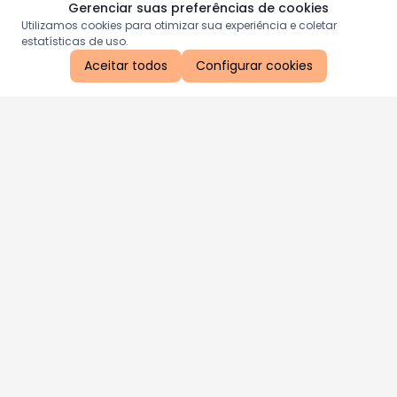
Gerenciar suas preferências de cookies
Utilizamos cookies para otimizar sua experiência e coletar
estatísticas de uso.
Aceitar todos
Configurar cookies
Aproveite as nossas promoções!
Cadastre seu e-mail e receba ofertas exclusivas.
QUERO RECEBER