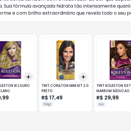
tura. Sua fórmula avançada hidrata tão intensamente quan
orme e com brilho extraordinário que revela todo o seu p
Add
Add
10
+
3
+
5
+
10
+
3
+
5
+
10
OLESTON 81 LOURO
TINT COR&TON MINI KIT 2.0
TINT KOLESTON 537
CLARO
PRETO
MARROM SEDUCAO
9,99
R$ 17,49
R$ 29,99
50gr
1un