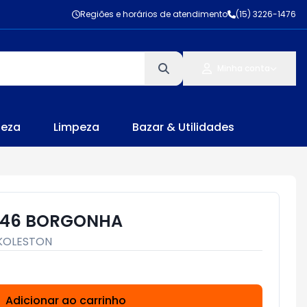
Regiões e horários de atendimento
(15) 3226-1476
Minha conta
leza
Limpeza
Bazar & Utilidades
N 46 BORGONHA
KOLESTON
Adicionar ao carrinho
Subtotal:
R$ 0,00