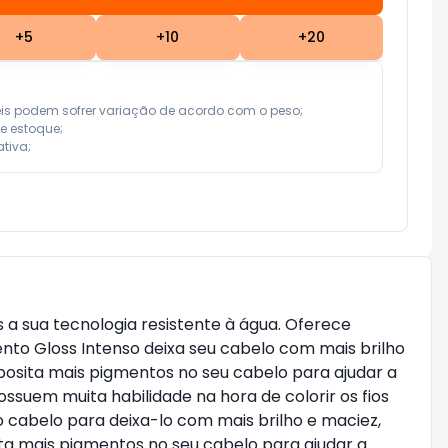
+
5
+
10
+
20
eis podem sofrer variação de acordo com o peso;

e estoque;

tiva;
 a sua tecnologia resistente à água. Oferece
ento Gloss Intenso deixa seu cabelo com mais brilho
posita mais pigmentos no seu cabelo para ajudar a
ossuem muita habilidade na hora de colorir os fios
 cabelo para deixa-lo com mais brilho e maciez,
ta mais pigmentos no seu cabelo para ajudar a