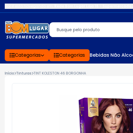
Você está navegando em:
Rede Bom Lugar Loja 16 - Supermercado 
Categorias
Categorias
Bebidas Não Alco
Início
Tinturas
TINT KOLESTON 46 BORGONHA