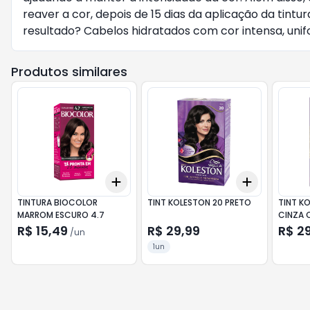
reaver a cor, depois de 15 dias da aplicação da tin
resultado? Cabelos hidratados com cor intensa, unif
Produtos similares
Add
Add
+
3
+
5
+
10
+
3
+
5
+
TINTURA BIOCOLOR
TINT KOLESTON 20 PRETO
TINT K
MARROM ESCURO 4.7
CINZA 
R$ 15,49
R$ 29,99
R$ 2
/
un
1un