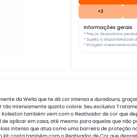
+
3
Informações gerais
* Preços de produtos pesáv
* Sujeito à disponibilidade d
* Imagem meramente ilustra
ente da Wella que te dá cor intensa e duradoura, graças
ar tão intensamente quanto colore. Seu exclusivo Tratam
kit Koleston também vem com o Reativador de cor que de
cil de aplicar em casa, até mesmo para aquelas que não p
Gloss Intenso que atua como uma barreira de proteção no
, o kit conta também com o Reativador de Cor que deposi