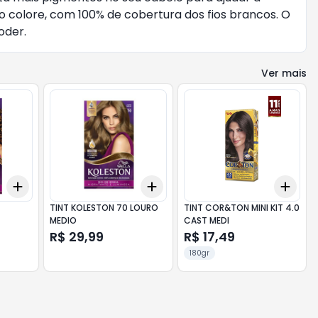
to colore, com 100% de cobertura dos fios brancos. O
oder.
Ver mais
Add
Add
Add
+
3
+
5
+
10
+
3
+
5
+
10
+
3
TINT KOLESTON 70 LOURO
TINT COR&TON MINI KIT 4.0
MEDIO
CAST MEDI
R$ 29,99
R$ 17,49
180gr