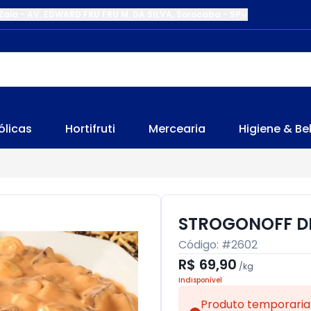
Zaia
-
AV. EDWARD FRU FRU M. DA SILVA
,
Sorocaba
-
SP
ólicas
Hortifruti
Mercearia
Higiene & Be
STROGONOFF D
Código: #
2602
R$ 69,90
/
kg
Indisponível
Produto temporaria