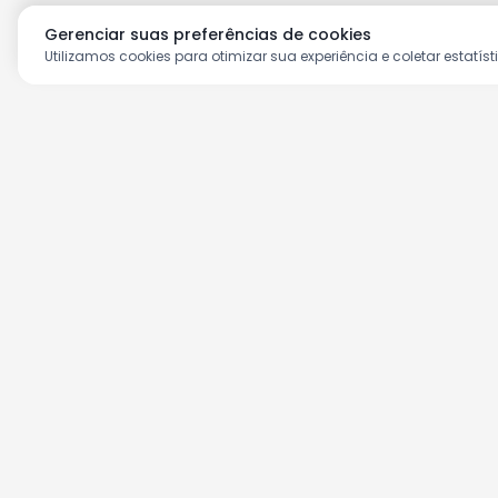
Gerenciar suas preferências de cookies
Utilizamos cookies para otimizar sua experiência e coletar estatíst
Aproveite as nossas prom
Cadastre seu e-mail e receba ofertas ex