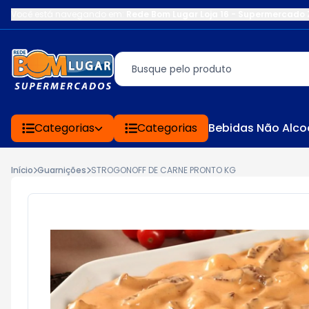
Você está navegando em:
Rede Bom Lugar Loja 16 - Supermercado 
Categorias
Categorias
Bebidas Não Alco
Início
Guarnições
STROGONOFF DE CARNE PRONTO KG