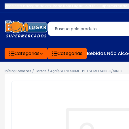
Você está navegando em:
Rede Bom Lugar Loja 16 - Supermercado 
Categorias
Categorias
Bebidas Não Alco
Início
Sorvetes / Tortas / Açaí
SORV SKIMEL PT 1.5L MORANGO/NINHO