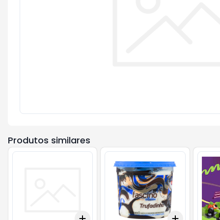
Produtos similares
Add
Add
+
3
+
5
+
10
+
3
+
5
+