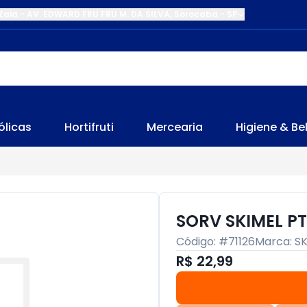
Zaia
-
AV. EDWARD FRU FRU M. DA SILVA
,
Sorocaba
-
SP
ólicas
Hortifruti
Mercearia
Higiene & Be
SORV SKIMEL P
Código: #
71126
Marca:
SK
R$ 22,99