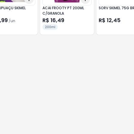
UPUAÇU SKIMEL
ACAI FROOTY PT 200ML
SORV SKIMEL 75G B
C/GRANOLA
,99
R$ 16,49
R$ 12,45
/
un
200ml