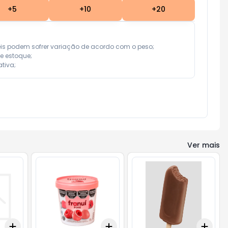
+
5
+
10
+
20
eis podem sofrer variação de acordo com o peso;

e estoque;

tiva;
Ver mais
Add
Add
Add
+
3
+
5
+
10
+
3
+
5
+
10
+
3