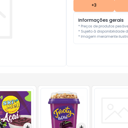
+
3
Informações gerais
* Preços de produtos pesáv
* Sujeito à disponibilidade d
* Imagem meramente ilustra
Add
Add
10
+
3
+
5
+
10
+
3
+
5
+
10