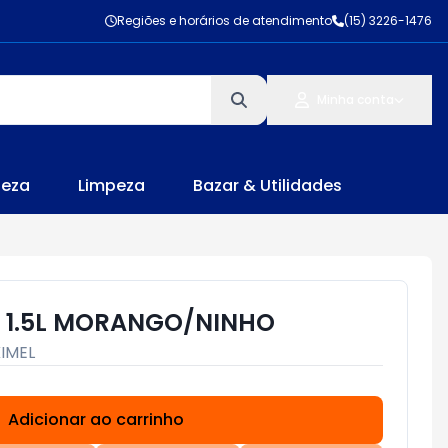
Regiões e horários de atendimento
(15) 3226-1476
Minha conta
leza
Limpeza
Bazar & Utilidades
T 1.5L MORANGO/NINHO
IMEL
Adicionar ao carrinho
Subtotal:
R$ 0,00