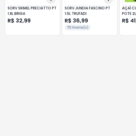
SORV SKIMEL PRECIATTO PT
SORV JUNDIA FASCINO PT
AÇAÍ C
1.8L BRIGA
1.5L TRUFADI
POTE 2L
R$ 32,99
R$ 36,99
R$ 41
713 Grama(s)