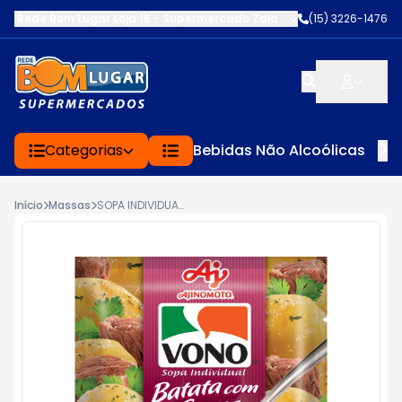
Rede Bom Lugar Loja 16 - Supermercado Zaia
-
AV. EDWARD FRU FR
(15) 3226-1476
Categorias
Bebidas Não Alcoólicas
Início
Massas
SOPA INDIVIDUAL VONO DE BATATA COM CARNE 18G