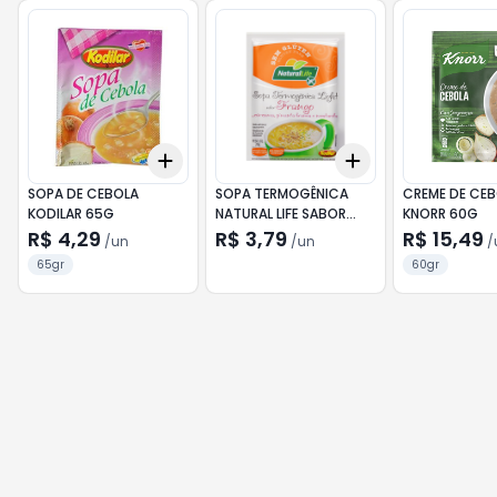
Add
Add
+
3
+
5
+
10
+
3
+
5
+
10
SOPA DE CEBOLA
SOPA TERMOGÊNICA
CREME DE CE
KODILAR 65G
NATURAL LIFE SABOR
KNORR 60G
FRANGO COM
R$ 4,29
R$ 3,79
R$ 15,49
/
un
/
un
/
CÚRCUMA, PIMENTA
65gr
60gr
BRANCA E MOSTARDA
25G