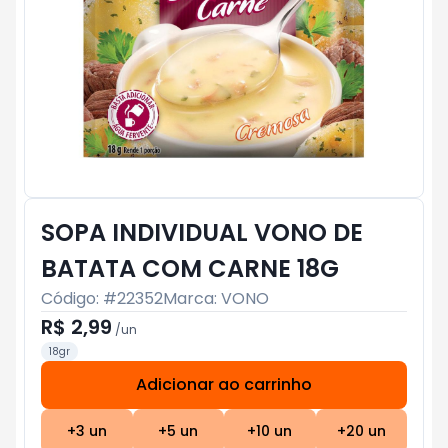
SOPA INDIVIDUAL VONO DE
BATATA COM CARNE 18G
Código: #
22352
Marca:
VONO
R$ 2,99
/
un
18gr
Adicionar ao carrinho
Subtotal:
R$ 0
+
3
un
+
5
un
+
10
un
+
20
un