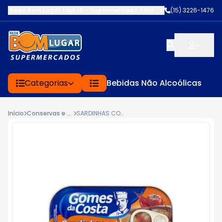
Rede Bom Lugar Loja 16 - Supermercado Zaia
-
AV. EDWARD FRU FR
(15) 3226-1476
Categorias
Bebidas Não Alcoólicas
Início
Conservas e Enlatados
SARDINHAS COM MOLHO DE TOMATE PICANTE GOMES COSTA 75G