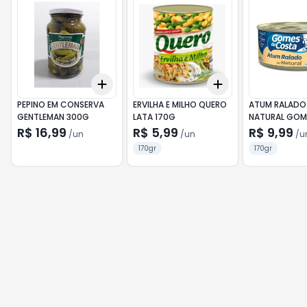
Add
Add
+
3
+
5
+
10
+
3
+
5
+
10
PEPINO EM CONSERVA
ERVILHA E MILHO QUERO
ATUM RALADO
GENTLEMAN 300G
LATA 170G
NATURAL GOM
COSTA 120G
R$ 16,99
R$ 5,99
R$ 9,99
/
un
/
un
/
u
170gr
170gr