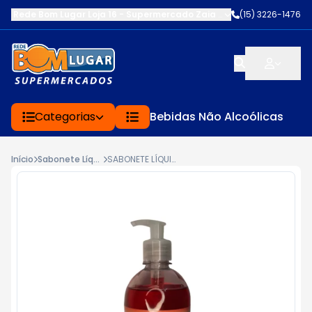
Rede Bom Lugar Loja 16 - Supermercado Zaia
-
AV. EDWARD FRU FR
(15) 3226-1476
Categorias
Bebidas Não Alcoólicas
Início
Sabonete Líquido
SABONETE LÍQUIDA BLACK FIX MORANGO 500ML