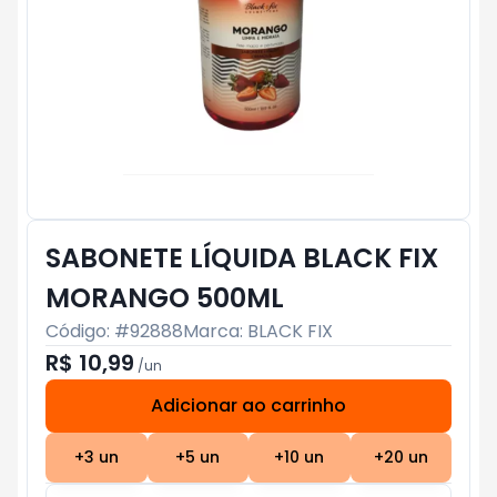
SABONETE LÍQUIDA BLACK FIX
MORANGO 500ML
Código: #
92888
Marca:
BLACK FIX
R$ 10,99
/
un
Adicionar ao carrinho
Subtotal:
R$ 0
+
3
un
+
5
un
+
10
un
+
20
un