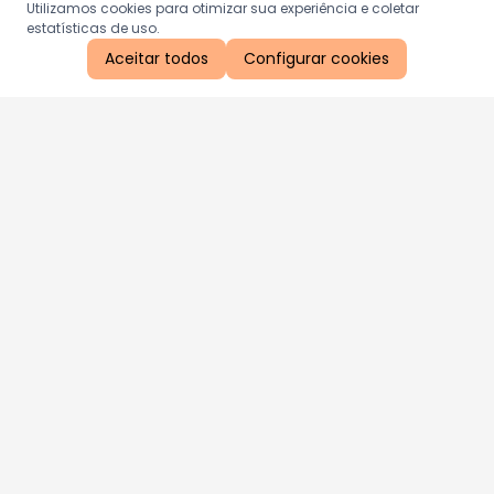
Utilizamos cookies para otimizar sua experiência e coletar
estatísticas de uso.
Aceitar todos
Configurar cookies
Aproveite as nossas promoções!
Cadastre seu e-mail e receba ofertas exclusivas.
QUERO RECEBER