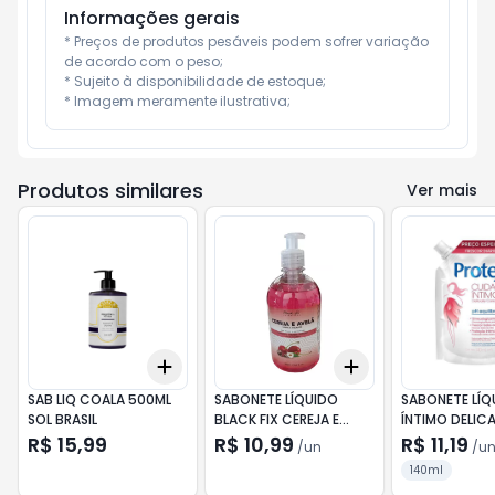
Informações gerais
* Preços de produtos pesáveis podem sofrer variação 
de acordo com o peso;

* Sujeito à disponibilidade de estoque;

* Imagem meramente ilustrativa;
Produtos similares
Ver mais
Add
Add
+
3
+
5
+
10
+
3
+
5
+
10
SAB LIQ COALA 500ML
SABONETE LÍQUIDO
SABONETE LÍQ
SOL BRASIL
BLACK FIX CEREJA E
ÍNTIMO DELIC
AVELÃ 500ML
PROTEX CUID
R$ 15,99
R$ 10,99
R$ 11,19
/
un
/
u
ÍNTIMO SACHÊ
140ml