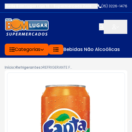
Rede Bom Lugar Loja 16 - Supermercado Zaia
-
AV. EDWARD FRU FR
(15) 3226-1476
Categorias
Bebidas Não Alcoólicas
Início
Refrigerantes
REFRIGERANTE FANTA LT 350ML LARANJA