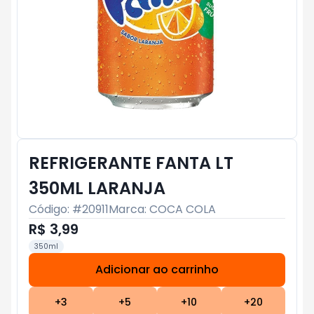
REFRIGERANTE FANTA LT
350ML LARANJA
Código: #
20911
Marca:
COCA COLA
R$ 3,99
350ml
Adicionar ao carrinho
Subtotal:
R$ 0
+
3
+
5
+
10
+
20