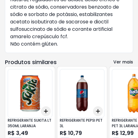
citrato de sódio, conservadores benzoato de
sódio e sorbato de potássio, estabilizantes
acetato isobutirato de sacarose e dioctil
sulfosuccinato de sódio e corante artificial
amarelo crepúsculo fcf.
Não contém glúten.
Produtos similares
Ver mais
Add
Add
+
3
+
5
+
10
+
3
+
5
+
10
REFRIGERANTE SUKITA LT
REFRIGERANTE PEPSI PET
REFRIGERANTE
350ML LARANJA
3L
PET 3L LARANJ
R$ 3,49
R$ 10,79
R$ 12,99