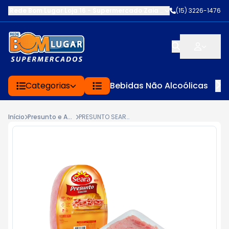
Rede Bom Lugar Loja 16 - Supermercado Zaia
-
AV. EDWARD FRU FR
(15) 3226-1476
Categorias
Bebidas Não Alcoólicas
Início
Presunto e Apresuntado
PRESUNTO SEARA FATIADO KG