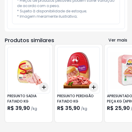
* Preços de produtos pesáveis podem sofrer variação 
de acordo com o peso;

* Sujeito à disponibilidade de estoque;

* Imagem meramente ilustrativa;
Produtos similares
Ver mais
Add
Add
+
0.3
kg
+
0.5
kg
+
0.3
kg
+
0.5
kg
PRESUNTO SADIA
PRESUNTO PERDIGÃO
APRESUNTADO
FATIADO KG
FATIADO KG
PEÇA KG (APR
3,7KG)
R$ 39,90
R$ 35,90
R$ 25,90
/
kg
/
kg