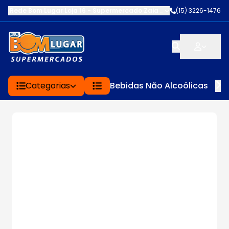
Rede Bom Lugar Loja 16 - Supermercado Zaia
-
AV. EDWARD FRU FR
(15) 3226-1476
Categorias
Bebidas Não Alcoólicas