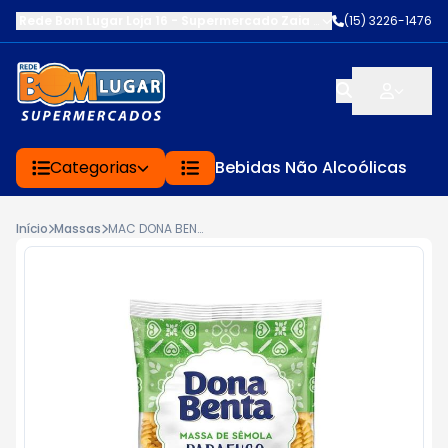
Rede Bom Lugar Loja 16 - Supermercado Zaia
-
AV. EDWARD FRU FR
(15) 3226-1476
Categorias
Bebidas Não Alcoólicas
Início
Massas
MAC DONA BENTA SEMOLA 500G PADRE NO