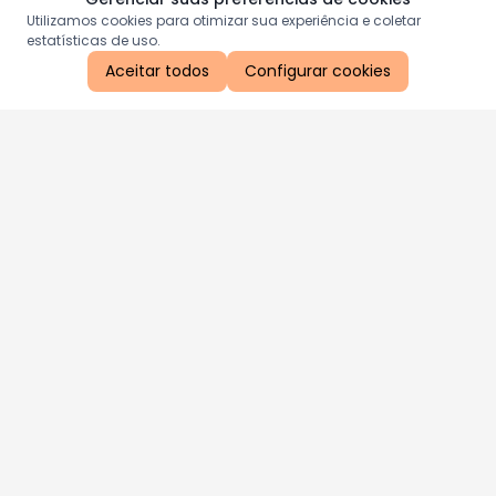
Utilizamos cookies para otimizar sua experiência e coletar
estatísticas de uso.
Aceitar todos
Configurar cookies
Aproveite as nossas promoções!
Cadastre seu e-mail e receba ofertas exclusivas.
QUERO RECEBER