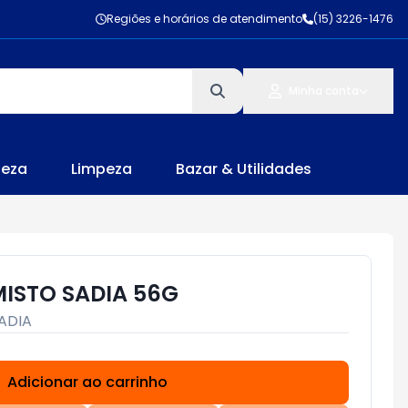
Regiões e horários de atendimento
(15) 3226-1476
Minha conta
leza
Limpeza
Bazar & Utilidades
ISTO SADIA 56G
ADIA
Adicionar ao carrinho
Subtotal:
R$ 0,00