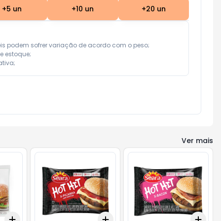
+
5
un
+
10
un
+
20
un
eis podem sofrer variação de acordo com o peso;

e estoque;

tiva;
Ver mais
Add
Add
Add
+
3
+
5
+
10
+
3
+
5
+
10
+
3