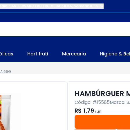
Zaia
-
AV. EDWARD FRU FRU M. DA SILVA
,
Sorocaba
-
SP
ólicas
Hortifruti
Mercearia
Higiene & Be
IA 56G
HAMBÚRGUER M
Código: #
15585
Marca:
S
R$ 1,79
/
un