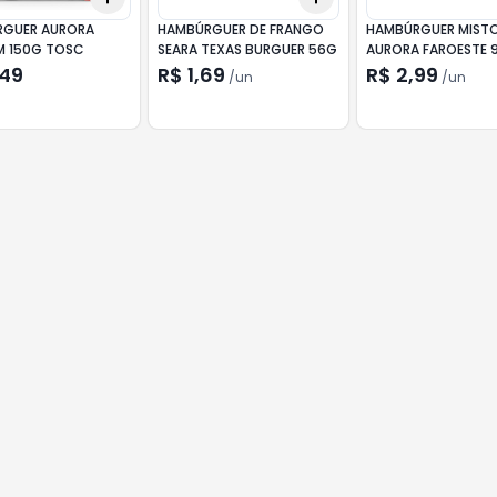
GUER AURORA
HAMBÚRGUER DE FRANGO
HAMBÚRGUER MIST
M 150G TOSC
SEARA TEXAS BURGUER 56G
AURORA FAROESTE 
,49
R$ 1,69
R$ 2,99
/
un
/
un