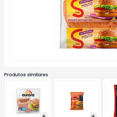
Produtos similares
Add
Add
+
3
+
5
+
10
+
3
+
5
+