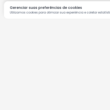
Gerenciar suas preferências de cookies
Utilizamos cookies para otimizar sua experiência e coletar estatíst
Aproveite as nossas prom
Cadastre seu e-mail e receba ofertas ex