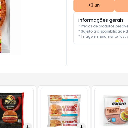
+
3
un
Informações gerais
* Preços de produtos pesáv
* Sujeito à disponibilidade d
* Imagem meramente ilustra
Add
Add
10
+
3
+
5
+
10
+
3
+
5
+
10