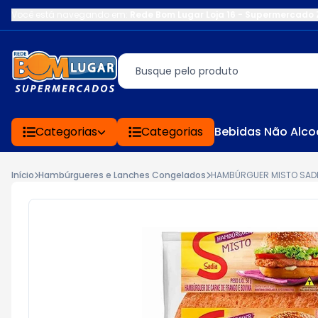
Você está navegando em:
Rede Bom Lugar Loja 16 - Supermercado 
Categorias
Categorias
Bebidas Não Alco
Início
Hambúrgueres e Lanches Congelados
HAMBÚRGUER MISTO SAD