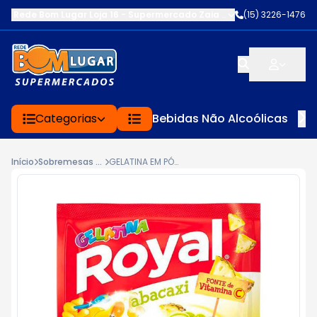
Rede Bom Lugar Loja 16 - Supermercado Zaia
-
AV. EDWARD FRU FR
(15) 3226-1476
Categorias
Bebidas Não Alcoólicas
Início
Sobremesas & Confeitaria
GELATINA EM PÓ ROYAL SABOR ABACAXI 25G