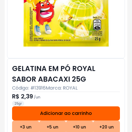
GELATINA EM PÓ ROYAL
SABOR ABACAXI 25G
Código: #
13916
Marca:
ROYAL
R$ 2,39
/
un
25gr
Adicionar ao carrinho
Subtotal:
R$ 0
+
3
un
+
5
un
+
10
un
+
20
un