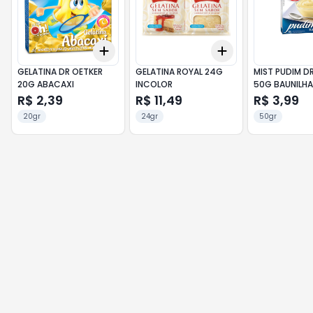
Add
Add
+
3
+
5
+
10
+
3
+
5
+
10
GELATINA DR OETKER
GELATINA ROYAL 24G
MIST PUDIM D
20G ABACAXI
INCOLOR
50G BAUNILHA
R$ 2,39
R$ 11,49
R$ 3,99
20gr
24gr
50gr