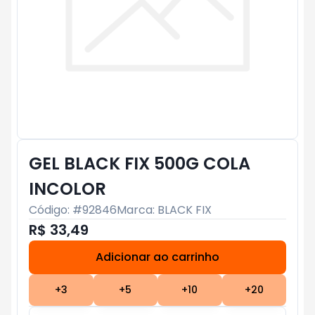
GEL BLACK FIX 500G COLA
INCOLOR
Código: #
92846
Marca:
BLACK FIX
R$ 33,49
Adicionar ao carrinho
Subtotal:
R$ 0
+
3
+
5
+
10
+
20