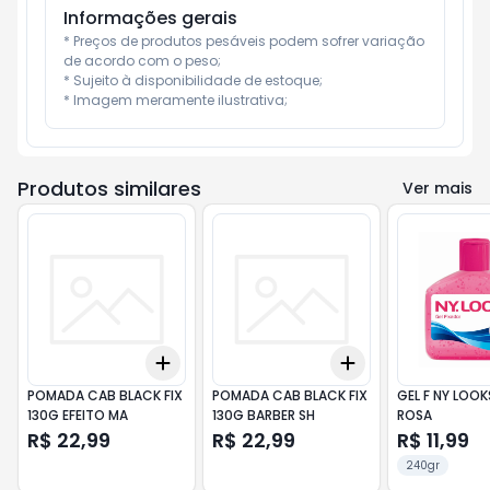
Informações gerais
* Preços de produtos pesáveis podem sofrer variação 
de acordo com o peso;

* Sujeito à disponibilidade de estoque;

* Imagem meramente ilustrativa;
Produtos similares
Ver mais
Add
Add
+
3
+
5
+
10
+
3
+
5
+
10
POMADA CAB BLACK FIX
POMADA CAB BLACK FIX
GEL F NY LOOK
130G EFEITO MA
130G BARBER SH
ROSA
R$ 22,99
R$ 22,99
R$ 11,99
240gr