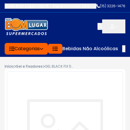
Rede Bom Lugar Loja 16 - Supermercado Zaia
-
AV. EDWARD FRU FR
(15) 3226-1476
Categorias
Bebidas Não Alcoólicas
Início
Gel e Fixadores
GEL BLACK FIX 500G COLA INCOLOR