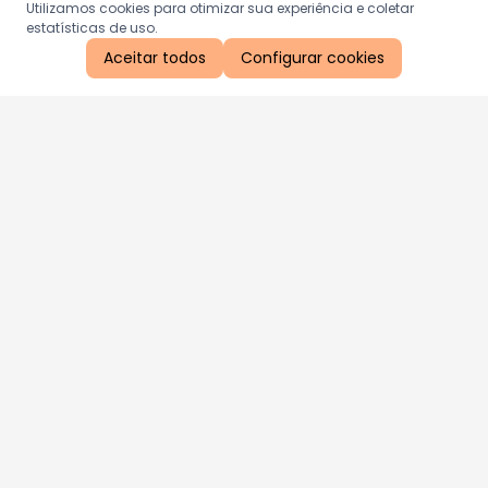
Utilizamos cookies para otimizar sua experiência e coletar
estatísticas de uso.
Aceitar todos
Configurar cookies
Aproveite as nossas promoções!
Cadastre seu e-mail e receba ofertas exclusivas.
QUERO RECEBER