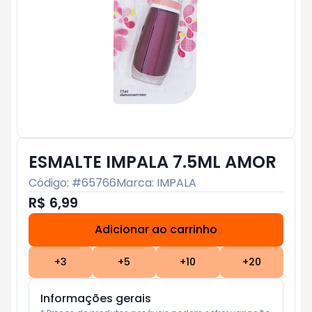
ESMALTE IMPALA 7.5ML AMOR
Código: #
65766
Marca:
IMPALA
R$ 6,99
Adicionar ao carrinho
Subtotal:
R$ 0
+
3
+
5
+
10
+
20
Informações gerais