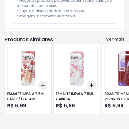
* Preços de produtos pesáveis podem sofrer variação 
de acordo com o peso;

* Sujeito à disponibilidade de estoque;

* Imagem meramente ilustrativa;
Produtos similares
Ver mais
Add
Add
+
3
+
5
+
10
+
3
+
5
+
10
ESMALTE IMPALA 7.5ML
ESMALTE IMPALA 7.5ML
ESMALTE IMPAL
BASE P/TRATAME
CARICIA
VERNIZ INT VE
R$ 6,99
R$ 6,99
R$ 6,99