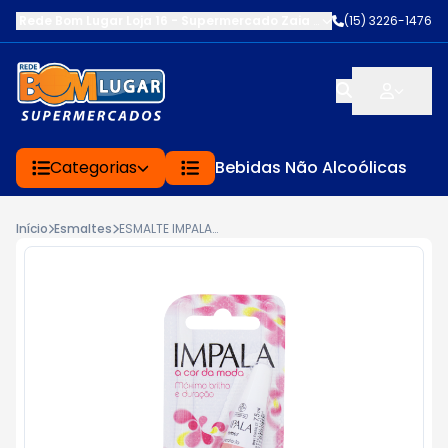
Rede Bom Lugar Loja 16 - Supermercado Zaia
-
AV. EDWARD FRU FR
(15) 3226-1476
Categorias
Bebidas Não Alcoólicas
Início
Esmaltes
ESMALTE IMPALA 7.5ML AMOR