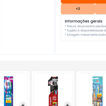
+
3
Informações gerais
* Preços de produtos pesáv
* Sujeito à disponibilidade d
* Imagem meramente ilustra
Add
Add
10
+
3
+
5
+
10
+
3
+
5
+
10