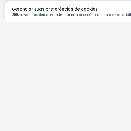
Gerenciar suas preferências de cookies
Utilizamos cookies para otimizar sua experiência e coletar estatíst
Aproveite as nossas prom
Cadastre seu e-mail e receba ofertas ex