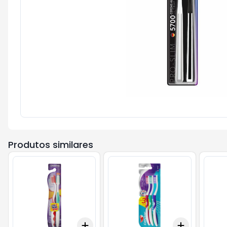
Produtos similares
Add
Add
+
3
+
5
+
10
+
3
+
5
+