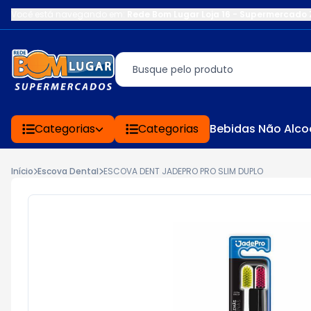
Você está navegando em:
Rede Bom Lugar Loja 16 - Supermercado 
Categorias
Categorias
Bebidas Não Alco
Início
Escova Dental
ESCOVA DENT JADEPRO PRO SLIM DUPLO