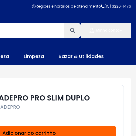
Regiões e horários de atendimento
(15) 3226-1476
Minha conta
leza
Limpeza
Bazar & Utilidades
ADEPRO PRO SLIM DUPLO
JADEPRO
Adicionar ao carrinho
Subtotal:
R$ 0,00