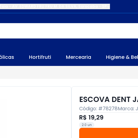
Zaia
-
AV. EDWARD FRU FRU M. DA SILVA
,
Sorocaba
-
SP
ólicas
Hortifruti
Mercearia
Higiene & Be
ESCOVA DENT J
Código: #
78278
Marca:
R$ 19,29
2.0 un