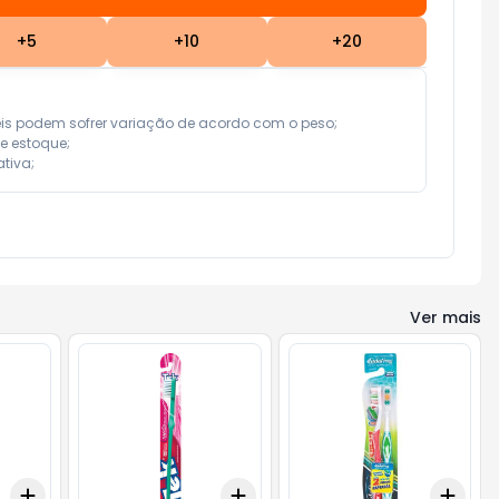
+
5
+
10
+
20
eis podem sofrer variação de acordo com o peso;

e estoque;

tiva;
Ver mais
Add
Add
Add
+
3
+
5
+
10
+
3
+
5
+
10
+
3