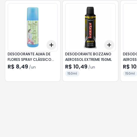
Add
Add
+
3
+
5
+
10
+
3
+
5
+
DESODORANTE ALMA DE
DESODORANTE BOZZANO
DESODO
FLORES SPRAY CLÁSSICO
AEROSSOL EXTREME 150ML
AEROSS
90ML
TEMPTA
R$ 8,49
R$ 10,49
R$ 10
/
un
/
un
150ml
150ml