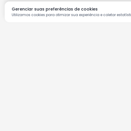
Gerenciar suas preferências de cookies
Utilizamos cookies para otimizar sua experiência e coletar estatíst
Aproveite as nossas prom
Cadastre seu e-mail e receba ofertas ex