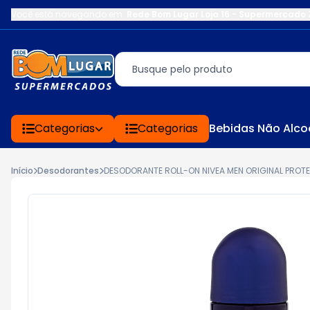
Você está navegando em:
Rede Bom Lugar Loja 16 - Supermercado 
Categorias
Categorias
Bebidas Não Alco
Início
Desodorantes
DESODORANTE ROLL-ON NIVEA MEN ORIGINAL PROT