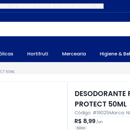
Zaia
-
AV. EDWARD FRU FRU M. DA SILVA
,
Sorocaba
-
SP
ólicas
Hortifruti
Mercearia
Higiene & Be
ECT 50ML
DESODORANTE R
PROTECT 50ML
Código: #
19025
Marca:
N
R$ 8,99
/
un
50ml