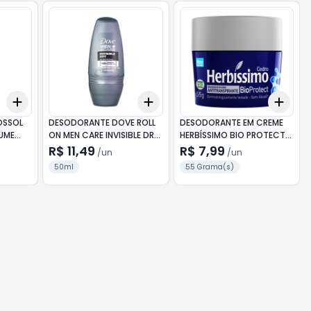
Add
Add
Add
+
3
+
5
+
10
+
3
+
5
+
10
+
3
OSSOL
DESODORANTE DOVE ROLL
DESODORANTE EM CREME
UME
ON MEN CARE INVISIBLE DRY
HERBÍSSIMO BIO PROTECT
50ML
CEDRO 55G
R$ 11,49
R$ 7,99
/
un
/
un
50ml
55 Grama(s)