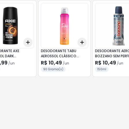
Add
Add
10
+
3
+
5
+
10
+
3
+
5
+
10
RANTE AXE
DESODORANTE TABU
DESODORANTE AER
OL DARK
AEROSSOL CLÁSSICO
BOZZANO SEM PERF
TIO 150ML
INVISIBLE 150ML
150ML
,99
R$ 10,49
R$ 10,49
/
un
/
un
/
un
90 Grama(s)
150ml