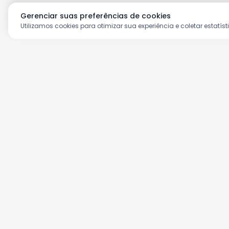
Gerenciar suas preferências de cookies
Utilizamos cookies para otimizar sua experiência e coletar estatíst
Aproveite as nossas prom
Cadastre seu e-mail e receba ofertas ex