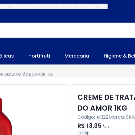
Zaia
-
AV. EDWARD FRU FRU M. DA SILVA
,
Sorocaba
-
SP
ólicas
Hortifruti
Mercearia
Higiene & Be
AR SKALA POTÃO DO AMOR 1KG
CREME DE TRAT
DO AMOR 1KG
Código: #
322
Marca:
SKA
R$ 13,35
/
un
1.0 kg