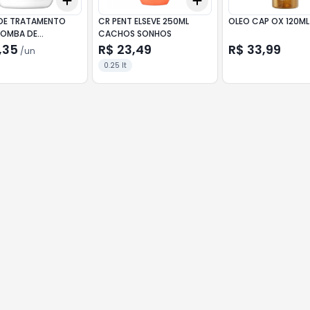
Add
Add
10
+
3
+
5
+
10
+
3
+
5
+
10
DE TRATAMENTO
CR PENT ELSEVE 250ML
OLEO CAP OX 120ML
BOMBA DE
CACHOS SONHOS
NAS 1KG
,35
R$ 23,49
R$ 33,99
/
un
0.25 lt