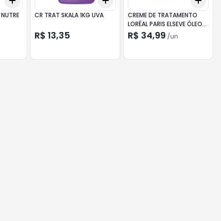
Add
Add
Add
+
3
+
5
+
10
+
3
+
5
+
10
+
3
 NUTRE
CR TRAT SKALA 1KG UVA
CREME DE TRATAMENTO
LORÉAL PARIS ELSEVE ÓLEO
EXTRAORDINÁRIO POTE
R$ 13,35
R$ 34,99
/
un
300G