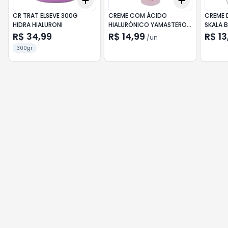
Add
Add
+
3
+
5
+
10
+
3
+
5
+
CR TRAT ELSEVE 300G
CREME COM ÁCIDO
CREME 
HIDRA HIALURONI
HIALURÔNICO YAMASTEROL
SKALA 
320G
VITAMI
R$ 34,99
R$ 14,99
R$ 13
/
un
300gr