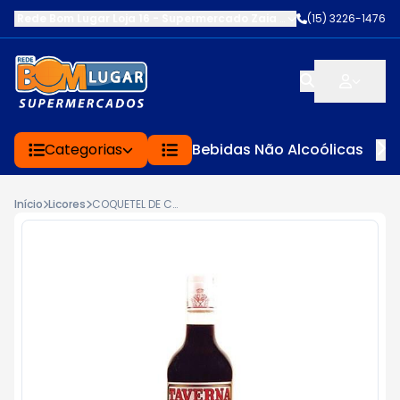
Rede Bom Lugar Loja 16 - Supermercado Zaia
-
AV. EDWARD FRU FR
(15) 3226-1476
Categorias
Bebidas Não Alcoólicas
Início
Licores
COQUETEL DE CACAU TAVERNA 900ML