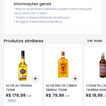
Informações gerais
* Preços de produtos pesáveis podem sofrer variação 
de acordo com o peso;

* Sujeito à disponibilidade de estoque;

* Imagem meramente ilustrativa;
Produtos similares
Ver mais
Add
Add
+
3
+
5
+
10
+
3
+
5
+
10
LICOR 43 ORIGINAL
LICOR FINO DE CANELA
COQUETEL CA
700ML
FIREBALL 750ML
TAVERNA 900
R$ 176,99
R$ 79,99
R$ 19,99
/
un
/
un
/
700ml