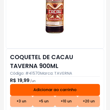
COQUETEL DE CACAU
TAVERNA 900ML
Código: #
41570
Marca:
TAVERNA
R$ 19,99
/
un
Adicionar ao carrinho
Subtotal:
R$ 0
+
3
un
+
5
un
+
10
un
+
20
un