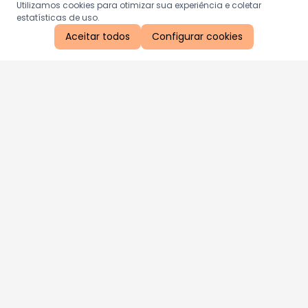
Utilizamos cookies para otimizar sua experiência e coletar
estatísticas de uso.
Aceitar todos
Configurar cookies
Aproveite as nossas promoções!
Cadastre seu e-mail e receba ofertas exclusivas.
QUERO RECEBER