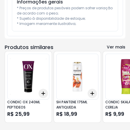
Informações gerais
* Preços de produtos pesáveis podem sofrer variação 
de acordo com o peso;

* Sujeito à disponibilidade de estoque;

* Imagem meramente ilustrativa;
Produtos similares
Ver mais
Add
Add
+
3
+
5
+
10
+
3
+
5
+
10
CONDIC OX 240ML
SH PANTENE 175ML
CONDIC SKALA
PEPTIDEOS
ANTIQUEDA
CEREJA
R$ 25,99
R$ 18,99
R$ 9,99