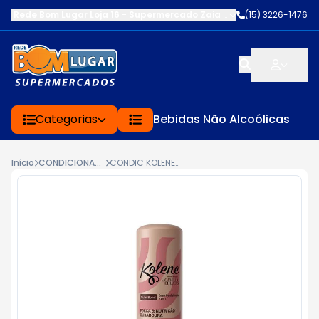
Rede Bom Lugar Loja 16 - Supermercado Zaia
-
AV. EDWARD FRU FR
(15) 3226-1476
Categorias
Bebidas Não Alcoólicas
Início
CONDICIONADOR
CONDIC KOLENE 300ML SUPER NUTRI BON