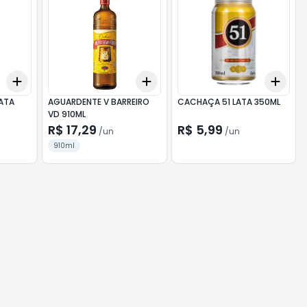
Add
Add
Add
+
3
+
5
+
10
+
3
+
5
+
10
+
3
LATA
AGUARDENTE V BARREIRO
CACHAÇA 51 LATA 350ML
VD 910ML
R$ 17,29
R$ 5,99
/
un
/
un
910ml