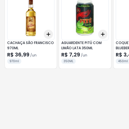
Add
Add
+
3
+
5
+
10
+
3
+
5
+
CACHAÇA SÃO FRANCISCO
AGUARDENTE PITÚ COM
COQUET
970ML
LIMÃO LATA 350ML
BLUEBE
R$ 36,99
R$ 7,29
R$ 3
/
un
/
un
970ml
350ML
450ml