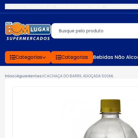
Você está navegando em:
Rede Bom Lugar Loja 16 - Supermercado 
Categorias
Categorias
Bebidas Não Alco
Início
Aguardentes
CACHAÇA DO BARRIL ADOÇADA 500ML