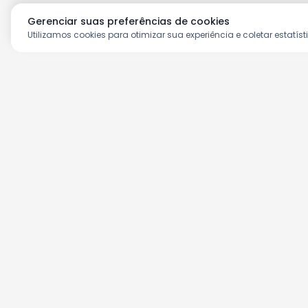
Gerenciar suas preferências de cookies
Utilizamos cookies para otimizar sua experiência e coletar estatíst
Aproveite as nossas prom
Cadastre seu e-mail e receba ofertas ex