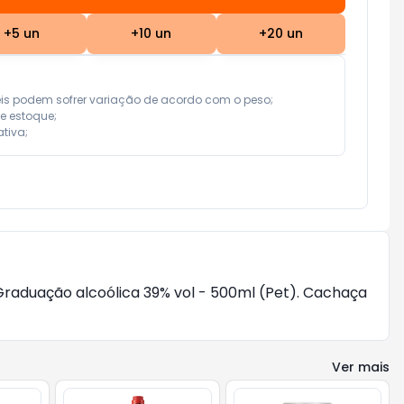
+
5
un
+
10
un
+
20
un
eis podem sofrer variação de acordo com o peso;

e estoque;

tiva;
Graduação alcoólica 39% vol - 500ml (Pet). Cachaça
Ver mais