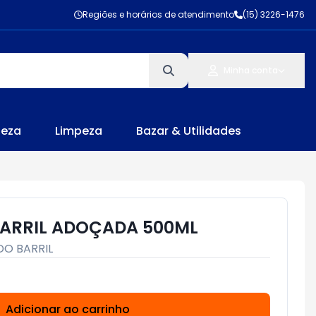
Regiões e horários de atendimento
(15) 3226-1476
Minha conta
leza
Limpeza
Bazar & Utilidades
ARRIL ADOÇADA 500ML
DO BARRIL
Adicionar ao carrinho
Subtotal:
R$ 0,00