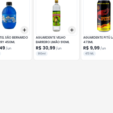
Add
Add
10
+
3
+
5
+
10
+
3
+
5
+
10
EL SÃO BERNARDO
AGUARDENTE VELHO
AGUARDENTE PITÚ 
RRY 450ML
BARREIRO LIMÃO 910ML
473ML
,49
R$ 30,99
R$ 9,99
/
un
/
un
/
un
910ml
473 ML