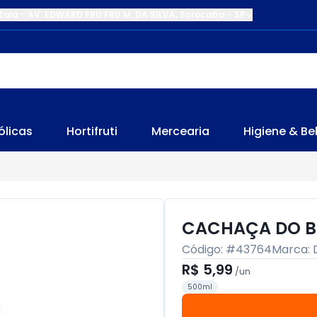
Zaia
-
AV. EDWARD FRU FRU M. DA SILVA
,
Sorocaba
-
SP
ólicas
Hortifruti
Mercearia
Higiene & Be
CACHAÇA DO B
Código: #
43764
Marca:
R$ 5,99
/
un
500ml