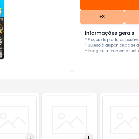
+
3
Informações gerais
* Preços de produtos pesáv
* Sujeito à disponibilidade d
* Imagem meramente ilustra
Add
Add
10
+
3
+
5
+
10
+
3
+
5
+
10