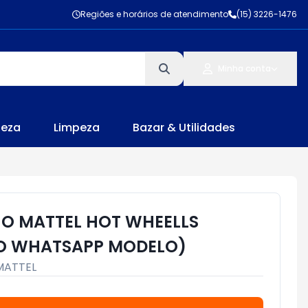
Regiões e horários de atendimento
(15) 3226-1476
Minha conta
leza
Limpeza
Bazar & Utilidades
O MATTEL HOT WHEELLS
O WHATSAPP MODELO)
MATTEL