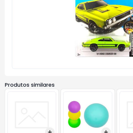
Produtos similares
Add
Add
+
3
+
5
+
10
+
3
+
5
+