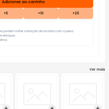
Adicionar ao carrinho
Subtotal:
R$ 0,00
+
5
+
10
+
20
eis podem sofrer variação de acordo com o peso;

e estoque;

tiva;
Ver mais
Add
Add
Add
+
3
+
5
+
10
+
3
+
5
+
10
+
3