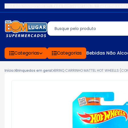
Você está navegando em:
Rede Bom Lugar Loja 16 - Supermercado 
Categorias
Categorias
Bebidas Não Alco
Início
Brinquedos em geral
BRINQ CARRINHO MATTEL HOT WHEELLS (CO