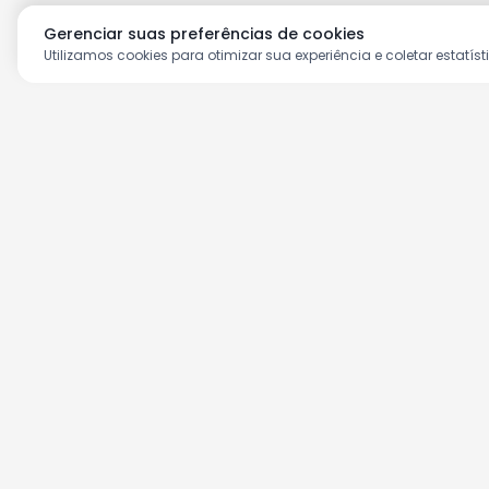
Gerenciar suas preferências de cookies
Utilizamos cookies para otimizar sua experiência e coletar estatíst
Aproveite as nossas prom
Cadastre seu e-mail e receba ofertas ex