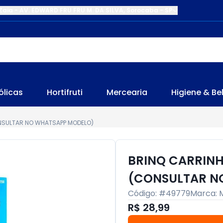
Zaia
-
AV. EDWARD FRU FRU M. DA SILVA
,
Sorocaba
-
SP
ólicas
Hortifruti
Mercearia
Higiene & Be
NSULTAR NO WHATSAPP MODELO)
BRINQ CARRINH
(CONSULTAR N
Código: #
49779
Marca:
R$ 28,99