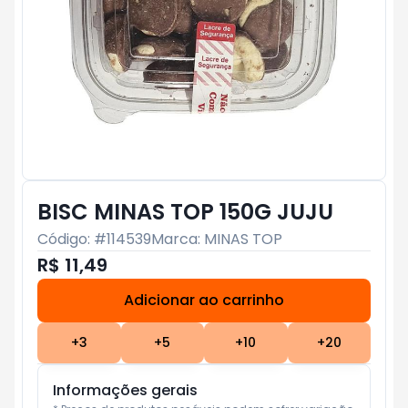
BISC MINAS TOP 150G JUJU
Código: #
114539
Marca:
MINAS TOP
R$ 11,49
Adicionar ao carrinho
Subtotal:
R$ 0
+
3
+
5
+
10
+
20
Informações gerais