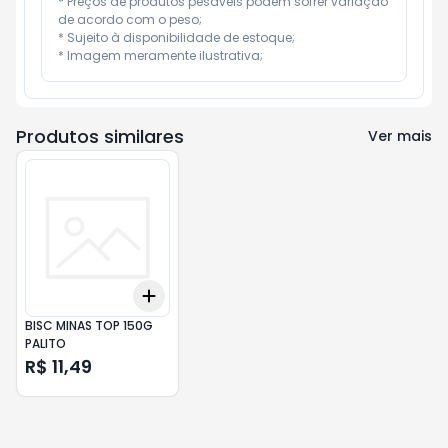
* Preços de produtos pesáveis podem sofrer variação 
de acordo com o peso;

* Sujeito à disponibilidade de estoque;

* Imagem meramente ilustrativa;
Produtos similares
Ver mais
Add
+
3
+
5
+
10
BISC MINAS TOP 150G
PALITO
R$ 11,49