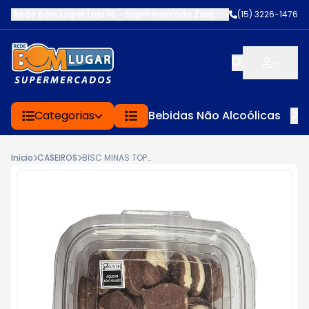
Rede Bom Lugar Loja 16 - Supermercado Zaia
-
AV. EDWARD FRU FR
(15) 3226-1476
Categorias
Bebidas Não Alcoólicas
Início
CASEIROS
BISC MINAS TOP 150G JUJU