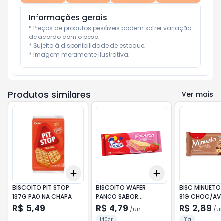
Informações gerais
* Preços de produtos pesáveis podem sofrer variação 
de acordo com o peso;

* Sujeito à disponibilidade de estoque;

* Imagem meramente ilustrativa;
Produtos similares
Ver mais
Add
Add
+
3
+
5
+
10
+
3
+
5
+
10
BISCOITO PIT STOP
BISCOITO WAFER
BISC MINUETO
137G PAO NA CHAPA
PANCO SABOR
81G CHOC/AV
MORANGO 140G
R$ 5,49
R$ 4,79
R$ 2,89
/
un
/
u
140gr
81g