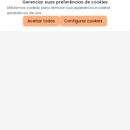
Gerenciar suas preferências de cookies
Utilizamos cookies para otimizar sua experiência e coletar
estatísticas de uso.
Aceitar todos
Configurar cookies
Aproveite as nossas promoções!
Cadastre seu e-mail e receba ofertas exclusivas.
QUERO RECEBER