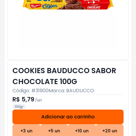
COOKIES BAUDUCCO SABOR
CHOCOLATE 100G
Código: #
31900
Marca:
BAUDUCCO
R$ 5,79
/
un
100gr
Adicionar ao carrinho
Subtotal:
R$ 0
+
3
un
+
5
un
+
10
un
+
20
un