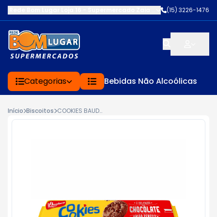
Rede Bom Lugar Loja 16 - Supermercado Zaia
-
AV. EDWARD FRU FR
(15) 3226-1476
Categorias
Bebidas Não Alcoólicas
Início
Biscoitos
COOKIES BAUDUCCO SABOR CHOCOLATE 100G