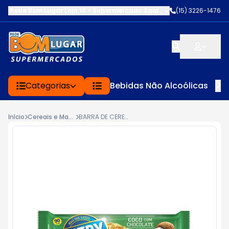
Rede Bom Lugar Loja 16 - Supermercado Zaia
-
AV. EDWARD FRU FR
(15) 3226-1476
Categorias
Bebidas Não Alcoólicas
Início
Cereais e Matinais
BARRA DE CEREAL NUTRY COCO COM CHOCOLATE 22G