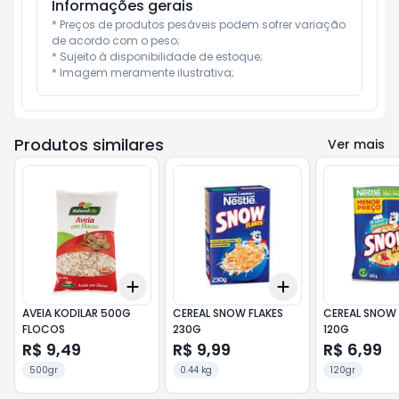
Informações gerais
* Preços de produtos pesáveis podem sofrer variação 
de acordo com o peso;

* Sujeito à disponibilidade de estoque;

* Imagem meramente ilustrativa;
Produtos similares
Ver mais
Add
Add
+
3
+
5
+
10
+
3
+
5
+
10
AVEIA KODILAR 500G
CEREAL SNOW FLAKES
CEREAL SNOW 
FLOCOS
230G
120G
R$ 9,49
R$ 9,99
R$ 6,99
500gr
0.44 kg
120gr