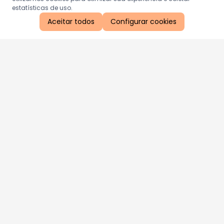
estatísticas de uso.
Aceitar todos
Configurar cookies
Aproveite as nossas promoções!
Cadastre seu e-mail e receba ofertas exclusivas.
QUERO RECEBER