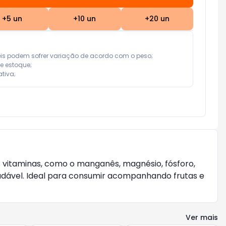
+
5
un
+
10
un
+
20
un
eis podem sofrer variação de acordo com o peso;

e estoque;

tiva;
sas vitaminas, como o manganês, magnésio, fósforo,
audável. Ideal para consumir acompanhando frutas e
Ver mais