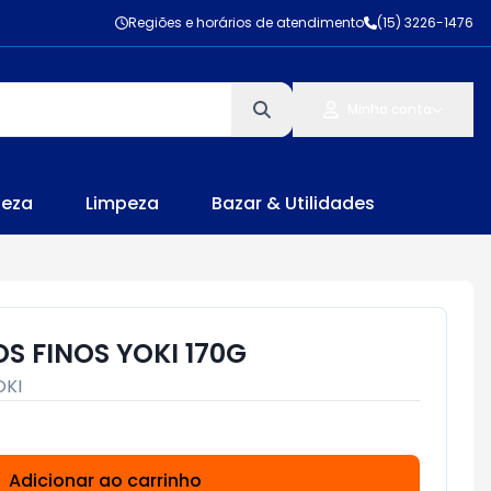
Regiões e horários de atendimento
(15) 3226-1476
Minha conta
leza
Limpeza
Bazar & Utilidades
S FINOS YOKI 170G
OKI
Adicionar ao carrinho
Subtotal:
R$ 0,00