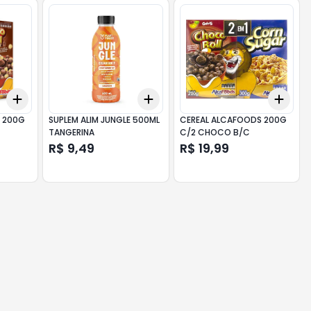
Add
Add
Add
+
3
+
5
+
10
+
3
+
5
+
10
+
3
 200G
SUPLEM ALIM JUNGLE 500ML
CEREAL ALCAFOODS 200G
TANGERINA
C/2 CHOCO B/C
R$ 9,49
R$ 19,99