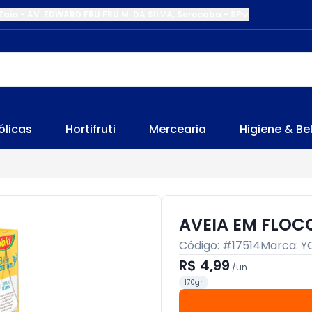
Zaia
-
AV. EDWARD FRU FRU M. DA SILVA
,
Sorocaba
-
SP
ólicas
Hortifruti
Mercearia
Higiene & Be
AVEIA EM FLOCO
Código: #
17514
Marca:
Y
R$ 4,99
/
un
170gr