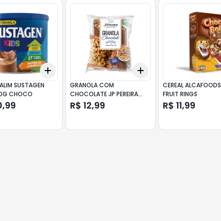
Add
Add
10
+
3
+
5
+
10
+
3
+
5
+
10
ALIM SUSTAGEN
GRANOLA COM
CEREAL ALCAFOODS
80G CHOCO
CHOCOLATE JP PEREIRA
FRUIT RINGS
350G
0,99
R$ 12,99
R$ 11,99