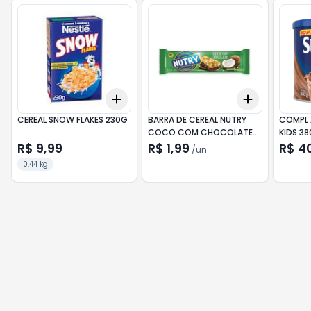
Add
Add
+
3
+
5
+
10
+
3
+
5
+
CEREAL SNOW FLAKES 230G
BARRA DE CEREAL NUTRY
COMPL 
COCO COM CHOCOLATE
KIDS 3
22G
R$ 9,99
R$ 1,99
R$ 4
/
un
0.44 kg