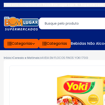
Você está navegando em:
Rede Bom Lugar Loja 16 - Supermercado 
Categorias
Categorias
Bebidas Não Alco
Início
Cereais e Matinais
AVEIA EM FLOCOS FINOS YOKI 170G