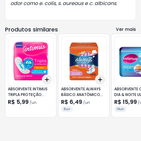
odor como e. colis, s. aureaus e c. albicans.
Produtos similares
Ver mais
Add
Add
+
3
+
5
+
10
+
3
+
5
+
10
ABSORVENTE INTIMUS
ABSORVENTE ALWAYS
ABSORVENTE 
TRIPLA PROTEÇÃO
BÁSICO ANATÔMICO
DIA & NOITE U
COBERTURA SECA SEM
COBERTURA SUAVE
EXTRA SUAVE 
R$ 5,99
R$ 6,49
R$ 15,99
/
un
/
un
/
ABAS COM 8 UNIDADES
COM ABAS COM 8
PACOTE 14 UN
8un
14un
UNIDADES