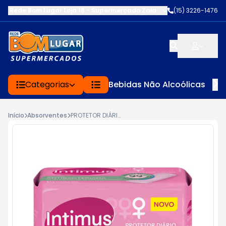
Rede Bom Lugar Loja 16 - Supermercado Zaia
-
AV. EDWARD FRU FR
(15) 3226-1476
Categorias
Bebidas Não Alcoólicas
Início
Absorventes
PROTETOR DIÁRIO SEM ABAS ANTIBACTERIANO INTIMUS PACOTE 15 UNIDADES