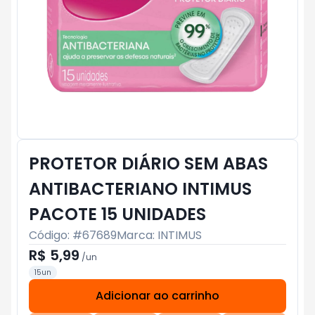
PROTETOR DIÁRIO SEM ABAS
ANTIBACTERIANO INTIMUS
PACOTE 15 UNIDADES
Código: #
67689
Marca:
INTIMUS
R$ 5,99
/
un
15un
Adicionar ao carrinho
Subtotal:
R$ 0