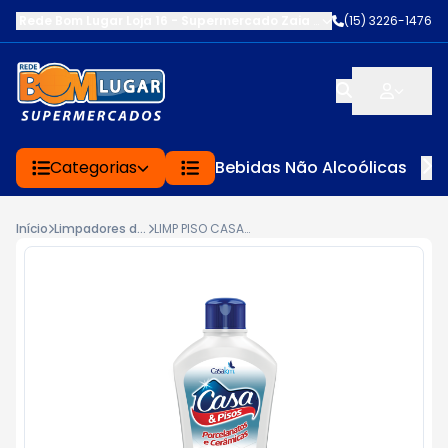
Rede Bom Lugar Loja 16 - Supermercado Zaia
-
AV. EDWARD FRU FR
(15) 3226-1476
Categorias
Bebidas Não Alcoólicas
Início
Limpadores de Pisos e Ceras
LIMP PISO CASA&PISOS 750ML PORC/CER