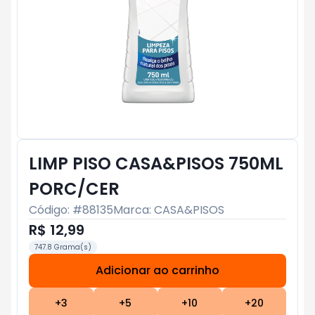
LIMP PISO CASA&PISOS 750ML
PORC/CER
Código: #
88135
Marca:
CASA&PISOS
R$ 12,99
747.8 Grama(s)
Adicionar ao carrinho
Subtotal:
R$ 0
+
3
+
5
+
10
+
20