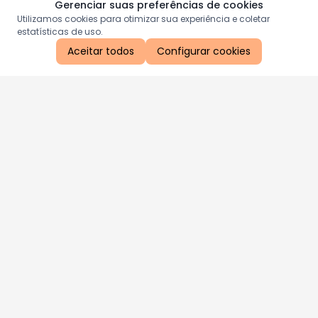
Gerenciar suas preferências de cookies
Utilizamos cookies para otimizar sua experiência e coletar
estatísticas de uso.
Aceitar todos
Configurar cookies
Aproveite as nossas promoções!
Cadastre seu e-mail e receba ofertas exclusivas.
QUERO RECEBER