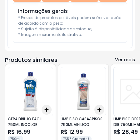
Informações gerais
* Preços de produtos pesáveis podem sofrer variação 
de acordo com o peso;

* Sujeito à disponibilidade de estoque;

* Imagem meramente ilustrativa;
Produtos similares
Ver mais
Add
Add
+
3
+
5
+
10
+
3
+
5
+
10
CERA BRILHO FACIL
LIMP PISO CASA&PISOS
LIMP PISO DE
750ML INCOLOR
750ML VINILICO
DIR 750ML MA
R$ 16,99
R$ 12,99
R$ 28,49
750ml
755.3 Grama(s)