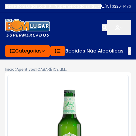
Rede Bom Lugar Loja 16 - Supermercado Zaia
-
AV. EDWARD FRU FR
(15) 3226-1476
Categorias
Bebidas Não Alcoólicas
Início
Aperitivos
CABARÉ ICE LIMÃO 275ML