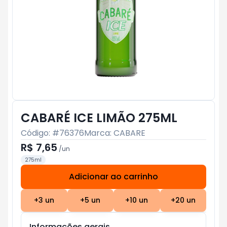
CABARÉ ICE LIMÃO 275ML
Código: #
76376
Marca:
CABARE
R$ 7,65
/
un
275ml
Adicionar ao carrinho
Subtotal:
R$ 0
+
3
un
+
5
un
+
10
un
+
20
un
Informações gerais