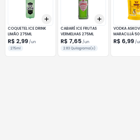
Add
Add
+
3
+
5
+
10
+
3
+
5
+
10
COQUETEL ICE DRINK
CABARÉ ICE FRUTAS
VODKA ASKOV
LIMÃO 275ML
VERMELHAS 275ML
MARACUJÁ 50
R$ 2,99
R$ 7,65
R$ 6,99
/
un
/
un
/
u
275ml
2.83 Quilograma(s)