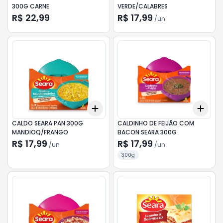
300G CARNE
VERDE/CALABRES
R$ 22,99
R$ 17,99
/
un
Add
Add
+
3
+
5
+
10
+
3
CALDO SEARA PAN 300G
CALDINHO DE FEIJÃO COM
MANDIOQ/FRANGO
BACON SEARA 300G
R$ 17,99
R$ 17,99
/
un
/
un
300g