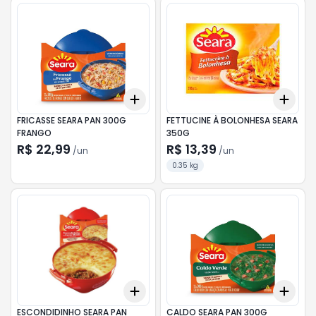
Add
Add
+
3
+
5
+
10
+
3
FRICASSE SEARA PAN 300G
FETTUCINE À BOLONHESA SEARA
FRANGO
350G
R$ 22,99
R$ 13,39
/
un
/
un
0.35 kg
Add
Add
+
3
+
5
+
10
+
3
ESCONDIDINHO SEARA PAN
CALDO SEARA PAN 300G