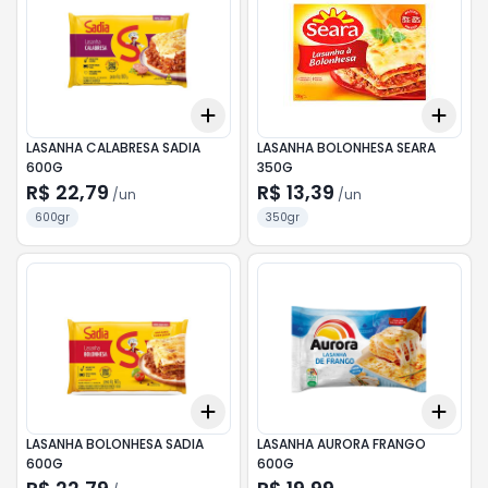
Add
Add
+
3
+
5
+
10
+
3
LASANHA CALABRESA SADIA
LASANHA BOLONHESA SEARA
600G
350G
R$ 22,79
R$ 13,39
/
un
/
un
600gr
350gr
Add
Add
+
3
+
5
+
10
+
3
LASANHA BOLONHESA SADIA
LASANHA AURORA FRANGO
600G
600G