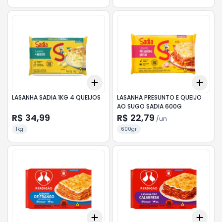
Add
Add
+
3
+
5
+
10
+
3
LASANHA SADIA 1KG 4 QUEIJOS
LASANHA PRESUNTO E QUEIJO
AO SUGO SADIA 600G
R$ 34,99
R$ 22,79
/
un
1kg
600gr
Add
Add
+
3
+
5
+
10
+
3