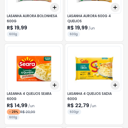
Add
Add
+
3
+
5
+
10
+
3
LASANHA AURORA BOLONHESA
LASANHA AURORA 600G 4
600G
QUEIJOS
R$ 19,99
R$ 19,99
/
un
600g
600g
Add
Add
+
3
+
5
+
10
+
3
LASANHA 4 QUEIJOS SEARA
LASANHA 4 QUEIJOS SADIA
600G
600G
R$ 14,99
R$ 22,79
/
un
/
un
R$ 20,99
-
29
%
600gr
600g