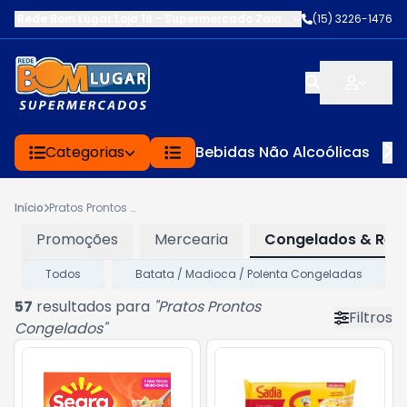
Rede Bom Lugar Loja 16 - Supermercado Zaia
-
AV. EDWARD FRU FR
(15) 3226-1476
Categorias
Bebidas Não Alcoólicas
Início
Pratos Prontos Congelados
Promoções
Mercearia
Congelados & Refr
Todos
Batata / Madioca / Polenta Congeladas
57
resultados para
"
Pratos Prontos
Filtros
Congelados
"