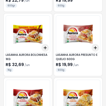
R$ 22,79
R$ 19,99
/
un
600gr
600g
Add
Add
+
3
+
5
+
10
+
3
LASANHA AURORA BOLONHESA
LASANHA AURORA PRESUNTO E
1KG
QUEIJO 600G
R$ 32,69
R$ 19,99
/
un
/
un
1Kg
600g