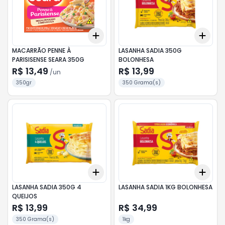
Add
Add
+
3
+
5
+
10
+
3
MACARRÃO PENNE À
LASANHA SADIA 350G
PARISISENSE SEARA 350G
BOLONHESA
R$ 13,49
R$ 13,99
/
un
350gr
350 Grama(s)
Add
Add
+
3
+
5
+
10
+
3
LASANHA SADIA 350G 4
LASANHA SADIA 1KG BOLONHESA
QUEIJOS
R$ 13,99
R$ 34,99
350 Grama(s)
1kg