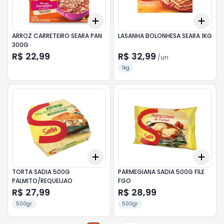
Add
Add
+
3
+
5
+
10
+
3
ARROZ CARRETEIRO SEARA PAN
LASANHA BOLONHESA SEARA 1KG
300G
R$ 22,99
R$ 32,99
/
un
1kg
Add
Add
+
3
+
5
+
10
+
3
TORTA SADIA 500G
PARMEGIANA SADIA 500G FILE
PALMITO/REQUEIJAO
FGO
R$ 27,99
R$ 28,99
500gr
500gr