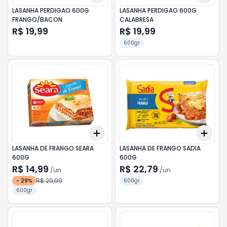
LASANHA PERDIGAO 600G
LASANHA PERDIGAO 600G
FRANGO/BACON
CALABRESA
R$ 19,99
R$ 19,99
600gr
Add
Add
+
3
+
5
+
10
+
3
LASANHA DE FRANGO SEARA
LASANHA DE FRANGO SADIA
600G
600G
R$ 14,99
R$ 22,79
/
un
/
un
R$ 20,99
-
29
%
600gr
600gr