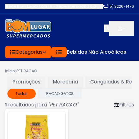
Rede Bom Lugar Loja 16 - Supermercado Zaia
-
AV. EDWARD FRU FR
(15) 3226-1476
Categorias
Bebidas Não Alcoólicas
Início
PET RACAO
Promoções
Mercearia
Congelados & Refri
Todos
RACAO GATOS
1
resultados para
"
PET RACAO
"
Filtros