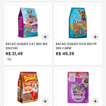
Add
Add
+
3
+
5
+
10
+
3
RACAO QUALIDY CAT ADU 1KG
RACAO QUALIDY DOG ADU PP
DELICIAS
3KG CARNE
R$ 21,49
R$ 49,39
1kg
Add
Add
+
3
+
5
+
10
+
3