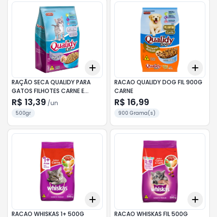
Add
Add
+
3
+
5
+
10
+
3
RAÇÃO SECA QUALIDY PARA
RACAO QUALIDY DOG FIL 900G
GATOS FILHOTES CARNE E
CARNE
FRANGO 500G
R$ 13,39
R$ 16,99
/
un
500gr
900 Grama(s)
Add
Add
+
3
+
5
+
10
+
3
RACAO WHISKAS 1+ 500G
RACAO WHISKAS FIL 500G