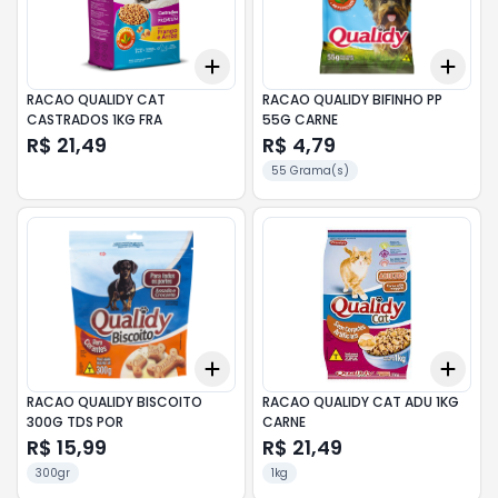
Add
Add
+
3
+
5
+
10
+
3
RACAO QUALIDY CAT
RACAO QUALIDY BIFINHO PP
CASTRADOS 1KG FRA
55G CARNE
R$ 21,49
R$ 4,79
55 Grama(s)
Add
Add
+
3
+
5
+
10
+
3
RACAO QUALIDY BISCOITO
RACAO QUALIDY CAT ADU 1KG
300G TDS POR
CARNE
R$ 15,99
R$ 21,49
300gr
1kg