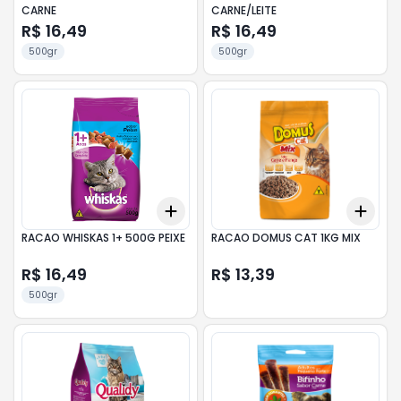
CARNE
CARNE/LEITE
R$ 16,49
R$ 16,49
500gr
500gr
Add
Add
+
3
+
5
+
10
+
3
RACAO WHISKAS 1+ 500G PEIXE
RACAO DOMUS CAT 1KG MIX
R$ 16,49
R$ 13,39
500gr