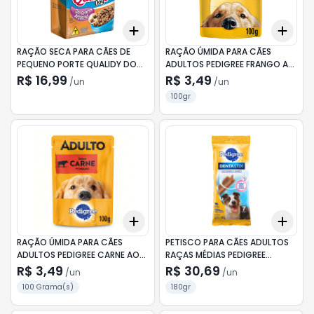
Add
Add
+
3
+
5
+
10
+
3
RAÇÃO SECA PARA CÃES DE
RAÇÃO ÚMIDA PARA CÃES
PEQUENO PORTE QUALIDY DOG
ADULTOS PEDIGREE FRANGO AO
CARNE E CEREAIS 1KG
MOLHO 100G
R$ 16,99
R$ 3,49
/
un
/
un
100gr
Add
Add
+
3
+
5
+
10
+
3
RAÇÃO ÚMIDA PARA CÃES
PETISCO PARA CÃES ADULTOS
ADULTOS PEDIGREE CARNE AO
RAÇAS MÉDIAS PEDIGREE
MOLHO 100G
DENTASTIX 180G
R$ 3,49
R$ 30,69
/
un
/
un
100 Grama(s)
180gr