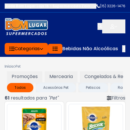
Rede Bom Lugar Loja 16 - Supermercado Zaia
-
AV. EDWARD FRU FR
(15) 3226-1476
Categorias
Bebidas Não Alcoólicas
Início
Pet
Promoções
Mercearia
Congelados & Refri
Todos
Acessórios Pet
Petiscos
Ração
61
resultados para
"
Pet
"
Filtros