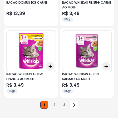
RACAO DOMUS 1KG CARNE
RACAO WHISKAS FIL 85G CARNE
AO MOLH
R$ 13,39
R$ 3,49
85gr
Add
Add
+
3
+
5
+
10
+
3
RACAO WHISKAS 1+ 85G
RACAO WHISKAS 1+ 85G
FRANGO AO MOLH
SALMAO AO MOLH
R$ 3,49
R$ 3,49
85gr
85gr
1
2
3