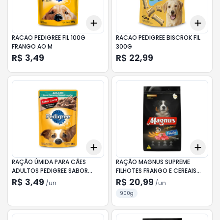
Add
Add
+
3
+
5
+
10
+
3
RACAO PEDIGREE FIL 100G
RACAO PEDIGREE BISCROK FIL
FRANGO AO M
300G
R$ 3,49
R$ 22,99
Add
Add
+
3
+
5
+
10
+
3
RAÇÃO ÚMIDA PARA CÃES
RAÇÃO MAGNUS SUPREME
ADULTOS PEDIGREE SABOR
FILHOTES FRANGO E CEREAIS
CARNE 100G
900G
R$ 3,49
R$ 20,99
/
un
/
un
900g