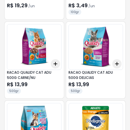
250G
SACHÊ 100G
R$ 19,29
R$ 3,49
/
un
/
un
100gr
Add
Add
+
3
+
5
+
10
+
3
RACAO QUALIDY CAT ADU
RACAO QUALIDY CAT ADU
500G CARNE/NU
500G DELICIAS
R$ 13,99
R$ 13,99
500gr
500gr