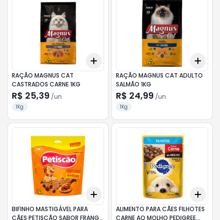
Add
Add
+
3
+
5
+
10
+
3
RAÇÃO MAGNUS CAT
RAÇÃO MAGNUS CAT ADULTO
CASTRADOS CARNE 1KG
SALMÃO 1KG
R$ 25,39
R$ 24,99
/
un
/
un
1Kg
1Kg
Add
Add
+
3
+
5
+
10
+
3
BIFINHO MASTIGÁVEL PARA
ALIMENTO PARA CÃES FILHOTES
CÃES PETISCÃO SABOR FRANGO
CARNE AO MOLHO PEDIGREE