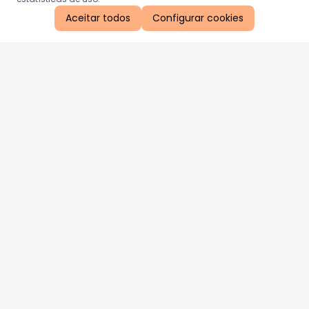
Aceitar todos
Configurar cookies
Aproveite as nossas promoções!
Cadastre seu e-mail e receba ofertas exclusivas.
QUERO RECEBER