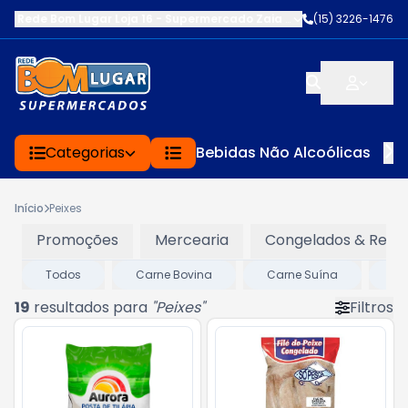
Rede Bom Lugar Loja 16 - Supermercado Zaia
-
AV. EDWARD FRU FR
(15) 3226-1476
Categorias
Bebidas Não Alcoólicas
Início
Peixes
Promoções
Mercearia
Congelados & Refri
Todos
Carne Bovina
Carne Suína
Ca
19
resultados para
"
Peixes
"
Filtros