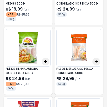
MEGGS 500G
CONGELADO SÓ PESCA 500G
R$ 19,99
R$ 24,99
/
un
/
un
R$ 25,99
-
23
%
500g
500g
Add
Add
+
3
+
5
+
10
+
3
FILÉ DE TILÁPIA AURORA
FILÉ DE MERLUZA SÓ PESCA
CONGELADO 400G
CONGELADO 500G
R$ 24,99
R$ 29,99
/
un
/
un
R$ 29,99
-
17
%
500g
400g