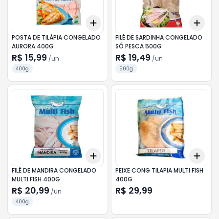
Add
Add
+
3
+
5
+
10
+
3
POSTA DE TILÁPIA CONGELADO
FILÉ DE SARDINHA CONGELADO
AURORA 400G
SÓ PESCA 500G
R$ 15,99
R$ 19,49
/
un
/
un
400g
500g
Add
Add
+
3
+
5
+
10
+
3
FILÉ DE MANDIRA CONGELADO
PEIXE CONG TILAPIA MULTI FISH
MULTI FISH 400G
400G
R$ 20,99
R$ 29,99
/
un
400g