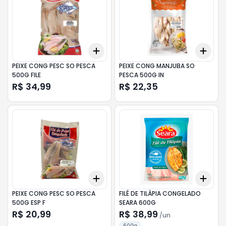
Add
Add
+
3
+
5
+
10
+
3
PEIXE CONG PESC SO PESCA
PEIXE CONG MANJUBA SO
500G FILE
PESCA 500G IN
R$ 34,99
R$ 22,35
Add
Add
+
3
+
5
+
10
+
3
PEIXE CONG PESC SO PESCA
FILÉ DE TILÁPIA CONGELADO
500G ESP F
SEARA 600G
R$ 20,99
R$ 38,99
/
un
600g