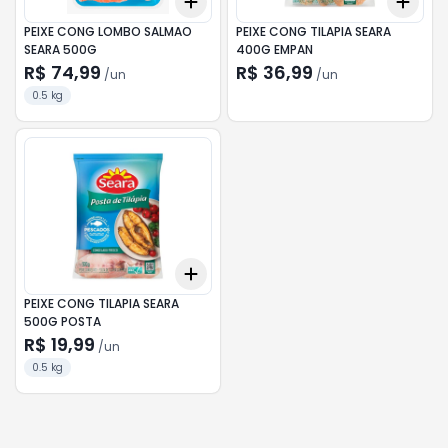
Add
Add
+
3
+
5
+
10
+
3
PEIXE CONG LOMBO SALMAO
PEIXE CONG TILAPIA SEARA
SEARA 500G
400G EMPAN
R$ 74,99
R$ 36,99
/
un
/
un
0.5 kg
Add
+
3
+
5
+
10
PEIXE CONG TILAPIA SEARA
500G POSTA
R$ 19,99
/
un
0.5 kg