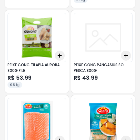
Add
Add
+
3
+
5
+
10
+
3
PEIXE CONG TILAPIA AURORA
PEIXE CONG PANGASIUS SO
800G FILE
PESCA 800G
R$ 53,99
R$ 43,99
0.8 kg