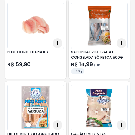
Add
Add
+
3
+
5
+
10
+
3
PEIXE CONG TILAPIA KG
SARDINHA EVISCERADA E
CONGELADA SÓ PESCA 500G
R$ 59,90
R$ 14,99
/
un
500g
Add
Add
+
3
+
5
+
10
+
3
FILÉ DE MERLUZA CONGELADO
CAÇÃO EM POSTAS