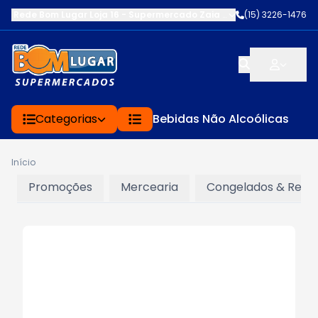
Rede Bom Lugar Loja 16 - Supermercado Zaia
-
AV. EDWARD FRU FR
(15) 3226-1476
Categorias
Bebidas Não Alcoólicas
Início
Promoções
Mercearia
Congelados & Refri