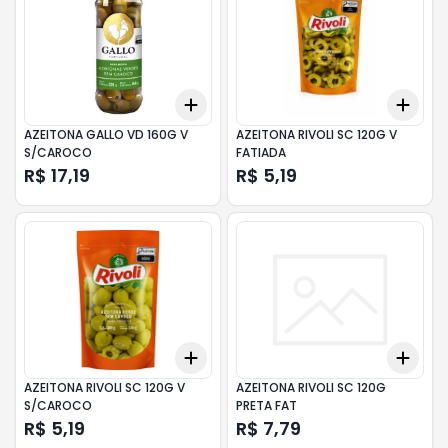
Add
Add
+
3
+
5
+
10
+
3
AZEITONA GALLO VD 160G V
AZEITONA RIVOLI SC 120G V
S/CAROCO
FATIADA
R$ 17,19
R$ 5,19
Add
Add
+
3
+
5
+
10
+
3
AZEITONA RIVOLI SC 120G V
AZEITONA RIVOLI SC 120G
S/CAROCO
PRETA FAT
R$ 5,19
R$ 7,79