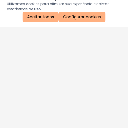
Utilizamos cookies para otimizar sua experiência e coletar
estatísticas de uso.
Aceitar todos
Configurar cookies
Aproveite as nossas promoções!
Cadastre seu e-mail e receba ofertas exclusivas.
QUERO RECEBER