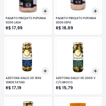
Add
Add
+
3
+
5
+
10
+
3
PALMITO PIRIQUITO PUPUNHA
PALMITO PIRIQUITO PUPUNHA
300G LASA
300G ESPA
R$ 17,99
R$ 18,69
Add
Add
+
3
+
5
+
10
+
3
AZEITONA GALLO VD 183G
AZEITONA GALLO VD 200G V
VERDE FATIAD
C/CAROCO
R$ 17,19
R$ 15,79