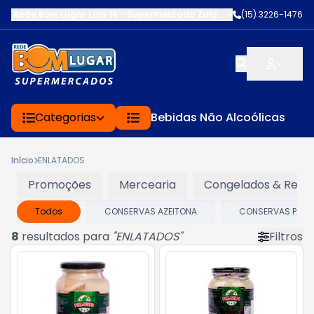
Rede Bom Lugar Loja 16 - Supermercado Zaia
-
AV. EDWARD FRU FR
(15) 3226-1476
Categorias
Bebidas Não Alcoólicas
Início
ENLATADOS
Promoções
Mercearia
Congelados & Refri
Todos
CONSERVAS AZEITONA
CONSERVAS PALM
8
resultados para
"
ENLATADOS
"
Filtros