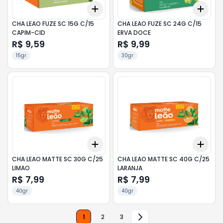
Add
Add
+
3
+
5
+
10
+
3
CHA LEAO FUZE SC 15G C/15
CHA LEAO FUZE SC 24G C/15
CAPIM-CID
ERVA DOCE
R$ 9,59
R$ 9,99
15gr
30gr
Add
Add
+
3
+
5
+
10
+
3
CHA LEAO MATTE SC 30G C/25
CHA LEAO MATTE SC 40G C/25
LIMAO
LARANJA
R$ 7,99
R$ 7,99
40gr
40gr
1
2
3