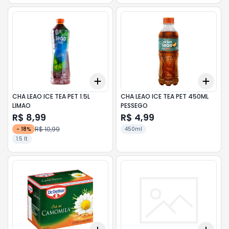
Add
Add
+
3
+
5
+
10
+
3
CHA LEAO ICE TEA PET 1.5L
CHA LEAO ICE TEA PET 450ML
LIMAO
PESSEGO
R$ 8,99
R$ 4,99
R$ 10,99
-
18
%
450ml
1.5 lt