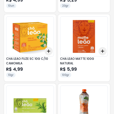
10un
20gr
Add
Add
+
3
+
5
+
10
+
3
CHA LEAO FUZE SC 10G C/10
CHA LEAO MATTE 100G
CAMOMILA
NATURAL
R$ 4,99
R$ 5,99
10gr
100gr