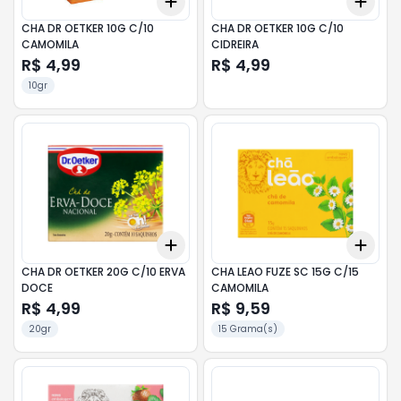
Add
Add
+
3
+
5
+
10
+
3
CHA DR OETKER 10G C/10
CHA DR OETKER 10G C/10
CAMOMILA
CIDREIRA
R$ 4,99
R$ 4,99
10gr
Add
Add
+
3
+
5
+
10
+
3
CHA DR OETKER 20G C/10 ERVA
CHA LEAO FUZE SC 15G C/15
DOCE
CAMOMILA
R$ 4,99
R$ 9,59
20gr
15 Grama(s)