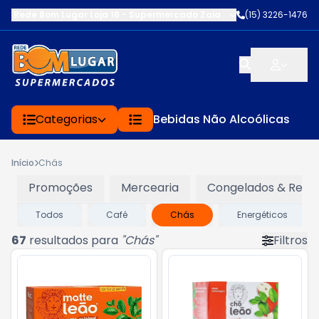
Rede Bom Lugar Loja 16 - Supermercado Zaia
-
AV. EDWARD FRU FR
(15) 3226-1476
Categorias
Bebidas Não Alcoólicas
Início
Chás
Promoções
Mercearia
Congelados & Refri
Todos
Café
Chás
Energéticos
67
resultados para
"
Chás
"
Filtros