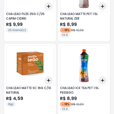
Add
Add
+
3
+
5
+
10
+
3
CHA LEAO FUZE 25G C/25
CHA LEAO MATTE PET 1.5L
CAPIM CIDREI
NATURAL ZER
R$ 9,99
R$ 8,99
R$ 10,99
25 Grama(s)
-
18
%
1.5 lt
Add
Add
+
3
+
5
+
10
+
3
CHA LEAO MATTE SC 16G C/10
CHA LEAO ICE TEA PET 1.5L
NATURAL
PESSEGO
R$ 4,59
R$ 8,99
R$ 10,99
16gr
-
18
%
1.5 lt