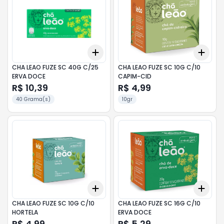
Add
Add
+
3
+
5
+
10
+
3
CHA LEAO FUZE SC 40G C/25
CHA LEAO FUZE SC 10G C/10
ERVA DOCE
CAPIM-CID
R$ 10,39
R$ 4,99
40 Grama(s)
10gr
Add
Add
+
3
+
5
+
10
+
3
CHA LEAO FUZE SC 10G C/10
CHA LEAO FUZE SC 16G C/10
HORTELA
ERVA DOCE
R$ 4,99
R$ 5,29