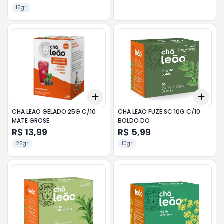
15gr
Add
Add
+
3
+
5
+
10
+
3
CHA LEAO GELADO 25G C/10
CHA LEAO FUZE SC 10G C/10
MATE GROSE
BOLDO DO
R$ 13,99
R$ 5,99
25gr
10gr