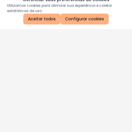
Utilizamos cookies para otimizar sua experiência e coletar
estatísticas de uso.
Aceitar todos
Configurar cookies
Aproveite as nossas promoções!
Cadastre seu e-mail e receba ofertas exclusivas.
QUERO RECEBER