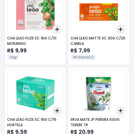
Add
Add
+
3
+
5
+
10
+
3
CHA LEAO FUZE SC 16G C/10
CHA LEAO MATTE SC 30G C/25
MORANGO
CANELA
R$ 9,99
R$ 7,99
20gr
30 Grama(s)
Add
Add
+
3
+
5
+
10
+
3
CHA LEAO FUZE SC 15G C/15
ERVA MATE JP PEREIRA 500G
HORTELA
TERERE TR
R$ 9,59
R$ 20,99