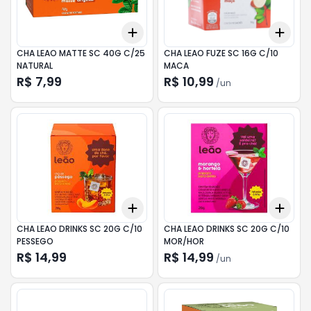
Add
Add
+
3
+
5
+
10
+
3
CHA LEAO MATTE SC 40G C/25
CHA LEAO FUZE SC 16G C/10
NATURAL
MACA
R$ 7,99
R$ 10,99
/
un
Add
Add
+
3
+
5
+
10
+
3
CHA LEAO DRINKS SC 20G C/10
CHA LEAO DRINKS SC 20G C/10
PESSEGO
MOR/HOR
R$ 14,99
R$ 14,99
/
un