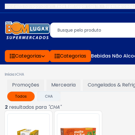
Você está navegando em:
Rede Bom Lugar Loja 16 - Supermercado 
Categorias
Categorias
Bebidas Não Alco
Início
CHA
Promoções
Mercearia
Congelados & Refri
Todos
CHA
2
resultados para
"
CHA
"