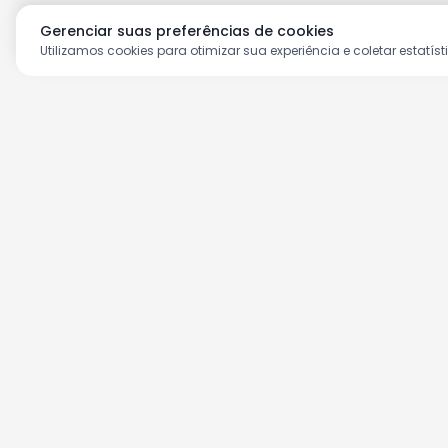
Gerenciar suas preferências de cookies
Utilizamos cookies para otimizar sua experiência e coletar estatíst
Aproveite as nossas prom
Cadastre seu e-mail e receba ofertas ex