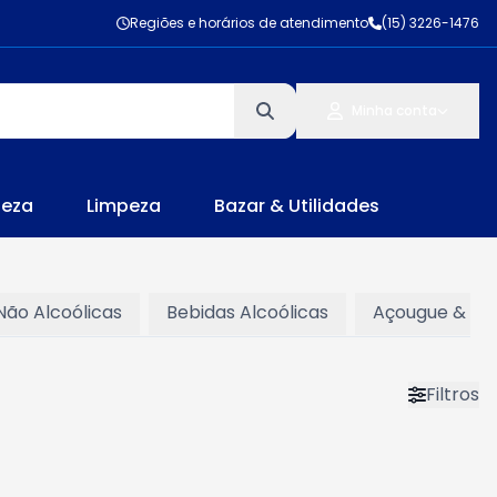
Regiões e horários de atendimento
(15) 3226-1476
Minha conta
leza
Limpeza
Bazar & Utilidades
Não Alcoólicas
Bebidas Alcoólicas
Açougue & Pei
Filtros