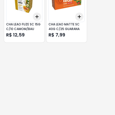
Add
Add
+
3
+
5
+
10
+
3
+
5
+
10
CHA LEAO FUZE SC 15G
CHA LEAO MATTE SC
C/10 CAMOM/BAU
40G C/25 GUARANA
R$ 12,59
R$ 7,99